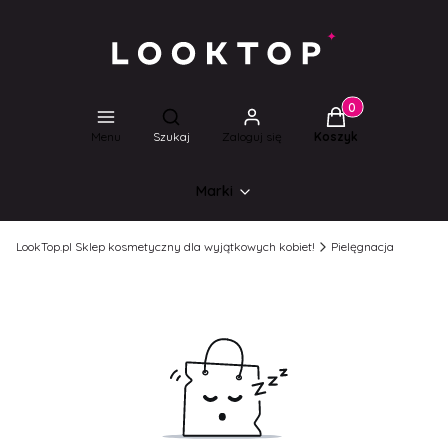
Produkty w koszyk
Otwórz wyszukiwarkę
Menu
Szukaj
Zaloguj się
Koszyk
Marki
LookTop.pl Sklep kosmetyczny dla wyjątkowych kobiet!
Pielęgnacja