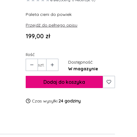
Paleta cieni do powiek
Przejdź do pełnego opisu
Cena
199,00 zł
Ilość
Dostępność:
szt.
W magazynie
Dodaj do koszyka
Czas wysyłki:
24 godziny