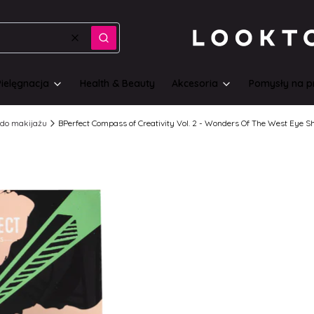
Wyczyść
Szukaj
Pielęgnacja
Health & Beauty
Akcesoria
Pomysły na p
do makijażu
BPerfect Compass of Creativity Vol. 2 - Wonders Of The West Eye Sh