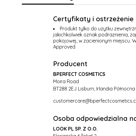
Certyfikaty i ostrzeżeni
Produkt tylko do użytku zewnętrz
jakichkolwiek oznak podrażnienia, z
pokojowej, w zacienionym miejscu. W
Approved
Producent
BPERFECT COSMETICS
Moira Road
BT288 2EJ Lisburn, Irlandia Północna
customercare@bperfectcosmetics.
Osoba odpowiedzialna na
LOOK PL SP. Z O.O.
Floriańska 6/lokal 2