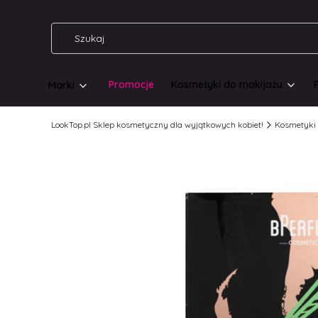
Promocje
Kosmetyki do makijażu
Marki
LookTop.pl Sklep kosmetyczny dla wyjątkowych kobiet!
Kosmetyki 