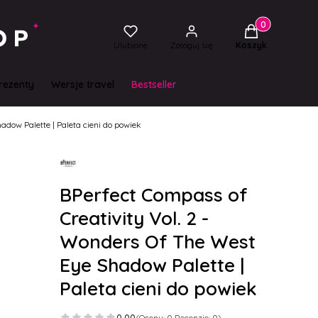
Produkty w kos
Ulubione
Zaloguj się
Koszyk
rezenty
Wersje travel
Bestseller
adow Palette | Paleta cieni do powiek
BPerfect Compass of
Creativity Vol. 2 -
Wonders Of The West
Eye Shadow Palette |
Paleta cieni do powiek
0.00
(Oceny: 0 Recenzje: 0)