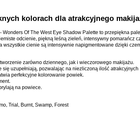
knych kolorach dla atrakcyjnego makij
 - Wonders Of The West Eye Shadow Palette to przepiękna palet
ziemiste odcienie, piękną leśną zieleń, intensywny pomarańcz c
 a wszystkie cienie są intensywnie napigmentowane dzięki cze
stworzenie zarówno dziennego, jak i wieczorowego makijażu.
e się uzupełniają, pozwalając na niezliczoną ilość atrakcyjnych
atwia perfekcyjne kolorowanie powiek.
ment.
zbrylają na powiece.
mo, Trial, Burnt, Swamp, Forest