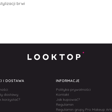
tylizacji brwi
I I DOSTAWA
INFORMACJE
ności
Polityka prywatności
zty dostawy
Kontakt
k korzystać?
Jak kupować?
Regulamin
Regulamin grupy Pro Makeup Arti