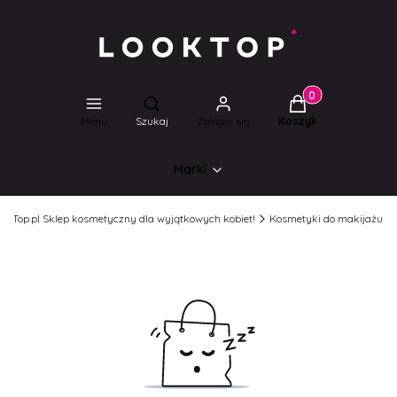
Produkty w koszyk
Otwórz wyszukiwarkę
Menu
Szukaj
Zaloguj się
Koszyk
Marki
ookTop.pl Sklep kosmetyczny dla wyjątkowych kobiet!
Kosmetyki do makijażu