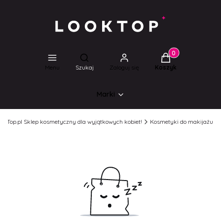
Produkty w koszyk
Otwórz wyszukiwarkę
Menu
Szukaj
Zaloguj się
Koszyk
Marki
ookTop.pl Sklep kosmetyczny dla wyjątkowych kobiet!
Kosmetyki do makijażu