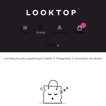
Produkty w koszyk
Otwórz wyszukiwarkę
Menu
Szukaj
Zaloguj się
Koszyk
Marki
lep kosmetyczny dla wyjątkowych kobiet!
Pielęgnacja
Kosmetyki do włosów