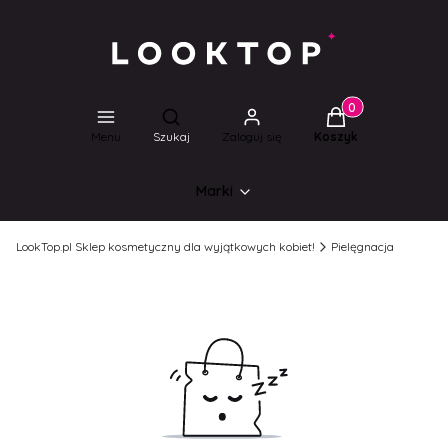
Produkty w koszyk
Otwórz wyszukiwarkę
Menu
Szukaj
Zaloguj się
Koszyk
Marki
LookTop.pl Sklep kosmetyczny dla wyjątkowych kobiet!
Pielęgnacja