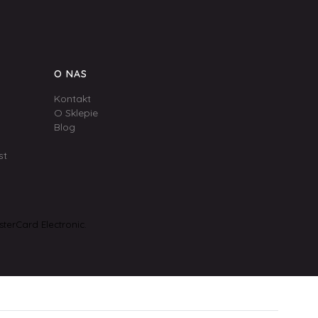
O NAS
Kontakt
O Sklepie
Blog
st
terCard Electronic.