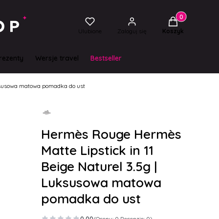
Produkty w kos
Ulubione
Zaloguj się
Koszyk
rezenty
Wersje travel
Bestseller
Luksusowa matowa pomadka do ust
Hermès Rouge Hermès
Matte Lipstick in 11
Beige Naturel 3.5g |
Luksusowa matowa
pomadka do ust
0.00
(Oceny: 0 Recenzje: 0)