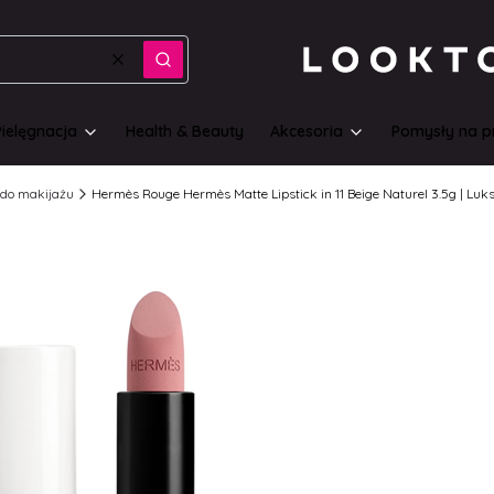
Wyczyść
Szukaj
Pielęgnacja
Health & Beauty
Akcesoria
Pomysły na p
do makijażu
Hermès Rouge Hermès Matte Lipstick in 11 Beige Naturel 3.5g | 