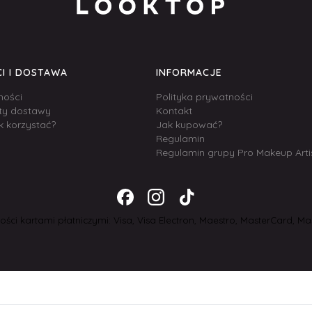
I I DOSTAWA
INFORMACJE
ności
Polityka prywatności
zty dostawy
Kontakt
k korzystać?
Jak kupować?
Regulamin
Regulamin grupy Pro Makeup Arti
ści kartami płatniczymi: Visa, Visa Electron, Maestro, MasterCard, Mas