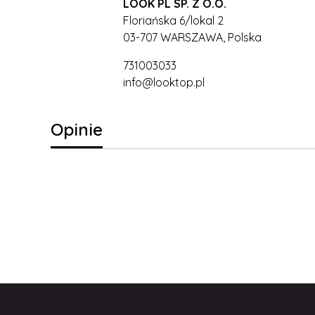
LOOK PL SP. Z O.O.
Floriańska 6/lokal 2
03-707 WARSZAWA, Polska
731003033
info@looktop.pl
Opinie