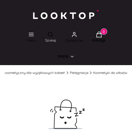
Produkty w koszyk
Otwórz wyszukiwarkę
Menu
Szukaj
Zaloguj się
Koszyk
Marki
lep kosmetyczny dla wyjątkowych kobiet!
Pielęgnacja
Kosmetyki do włosów