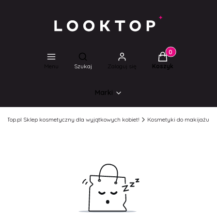
Produkty w koszyk
Otwórz wyszukiwarkę
Menu
Szukaj
Zaloguj się
Koszyk
Marki
ookTop.pl Sklep kosmetyczny dla wyjątkowych kobiet!
Kosmetyki do makijażu