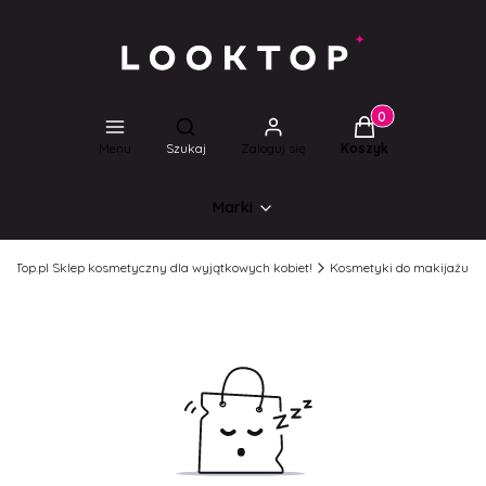
Produkty w koszyk
Otwórz wyszukiwarkę
Menu
Szukaj
Zaloguj się
Koszyk
Marki
ookTop.pl Sklep kosmetyczny dla wyjątkowych kobiet!
Kosmetyki do makijażu