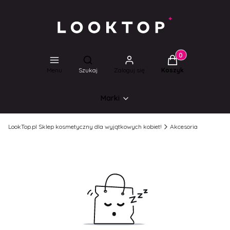
Produkty w koszyk
Otwórz wyszukiwarkę
Menu
Szukaj
Zaloguj się
Koszyk
Marki
LookTop.pl Sklep kosmetyczny dla wyjątkowych kobiet!
Akcesoria