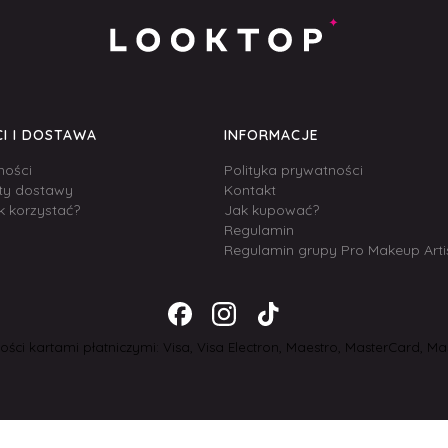
I I DOSTAWA
INFORMACJE
ności
Polityka prywatności
zty dostawy
Kontakt
k korzystać?
Jak kupować?
Regulamin
Regulamin grupy Pro Makeup Arti
ści kartami płatniczymi: Visa, Visa Electron, Maestro, MasterCard, Mas