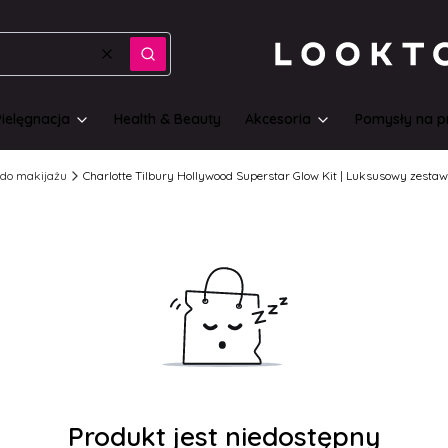
Wyczyść
Szukaj
Pielęgnacja
Health & Beauty
Akcesoria
Pomysły na p
do makijażu
Charlotte Tilbury Hollywood Superstar Glow Kit | Luksusowy zestaw
Produkt jest niedostępny