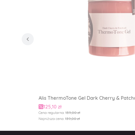
Alis ThermoTone Gel Dark Cherry & Patchou
Cena promocyjna
125,10 zł
Cena regularna:
139,00 zł
Najniższa cena:
139,00 zł