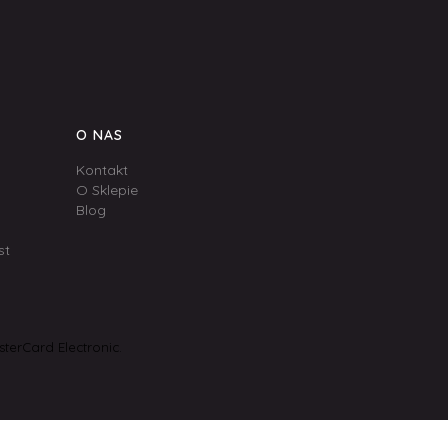
O NAS
Kontakt
O Sklepie
Blog
st
terCard Electronic.