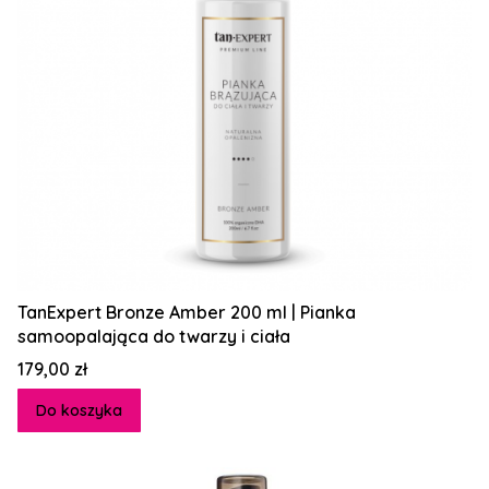
TanExpert Bronze Amber 200 ml | Pianka
samoopalająca do twarzy i ciała
Cena
179,00 zł
Do koszyka