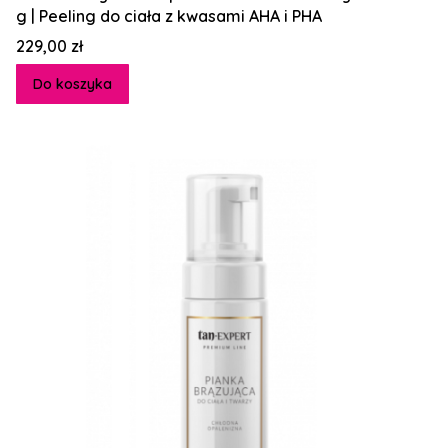
g | Peeling do ciała z kwasami AHA i PHA
Cena
229,00 zł
Do koszyka