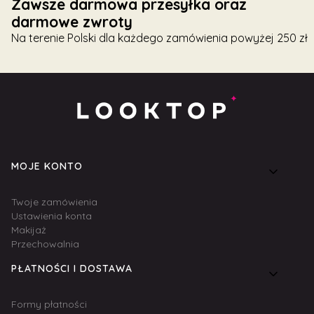
Zawsze darmowa przesyłka oraz
darmowe zwroty
Na terenie Polski dla każdego zamówienia powyżej 250 zł
Linki w stopce
MOJE KONTO
Twoje zamówienia
Ustawienia konta
Makijaż
Przechowalnia
PŁATNOŚCI I DOSTAWA
Formy płatności