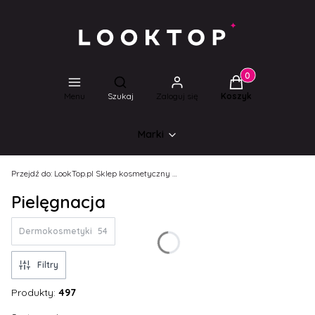
Produkty w koszyk
Otwórz wyszukiwarkę
Menu
Szukaj
Zaloguj się
Koszyk
Marki
Przejdź do:
LookTop.pl Sklep kosmetyczny dla wyjątkowych kobiet!
Pielęgnacja
Dermokosmetyki
54
Filtry
Produkty:
497