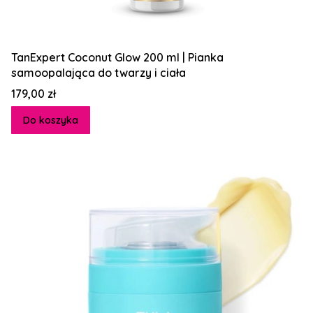
TanExpert Coconut Glow 200 ml | Pianka
samoopalająca do twarzy i ciała
Cena
179,00 zł
Do koszyka