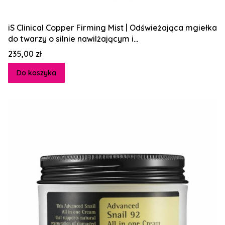
iS Clinical Copper Firming Mist | Odświeżająca mgiełka
do twarzy o silnie nawilżającym i
przeciwstarzeniowym działaniu
Cena
235,00 zł
Do koszyka