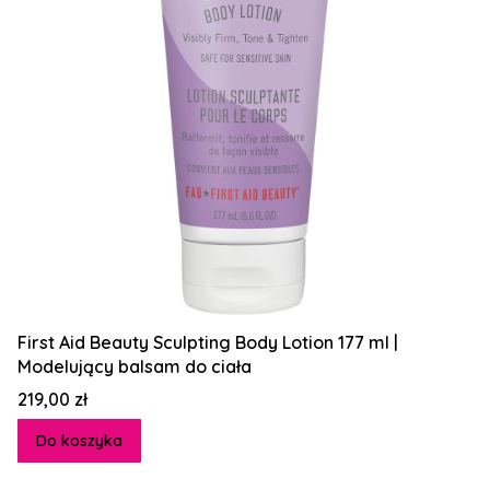
First Aid Beauty Sculpting Body Lotion 177 ml |
Modelujący balsam do ciała
Cena
219,00 zł
Do koszyka