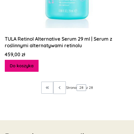
TULA Retinol Alternative Serum 29 ml | Serum z
roślinnymi alternatywami retinolu
Cena
459,00 zł
Do koszyka
Strona
z 28
Wróć do pierwszej strony z produktami