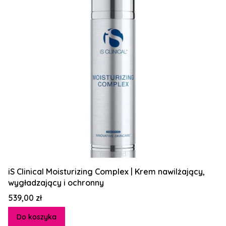
iS Clinical Moisturizing Complex | Krem nawilżający,
wygładzający i ochronny
Cena
539,00 zł
Do koszyka