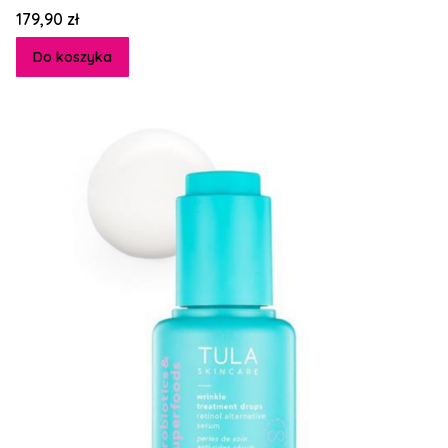
Cena
179,90 zł
Do koszyka