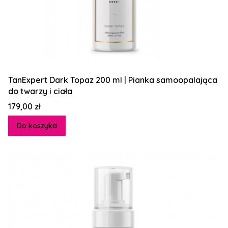
TanExpert Dark Topaz 200 ml | Pianka samoopalająca
do twarzy i ciała
Cena
179,00 zł
Do koszyka