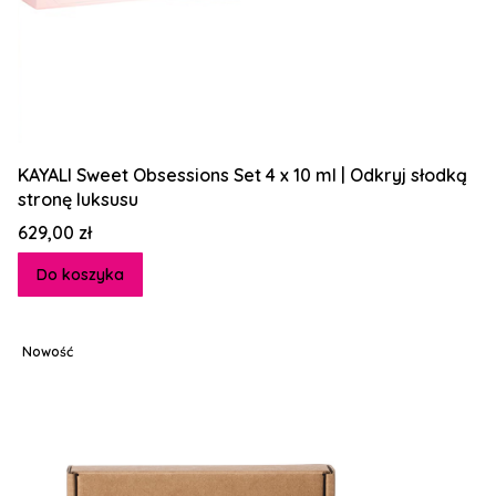
KAYALI Sweet Obsessions Set 4 x 10 ml | Odkryj słodką
stronę luksusu
Cena
629,00 zł
Do koszyka
Nowość