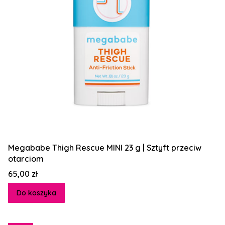
Megababe Thigh Rescue MINI 23 g | Sztyft przeciw
otarciom
Cena
65,00 zł
Do koszyka