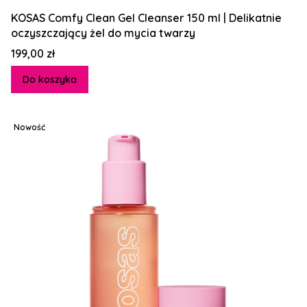
KOSAS Comfy Clean Gel Cleanser 150 ml | Delikatnie
oczyszczający żel do mycia twarzy
Cena
199,00 zł
Do koszyka
Nowość