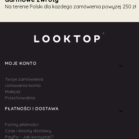
Na terenie Polski dla każdego zamówienia powyżej 250 zł
Linki w stopce
MOJE KONTO
Twoje zamówienia
Ustawienia konta
Makijaż
Przechowalnia
PŁATNOŚCI I DOSTAWA
Formy płatności
Czas i koszty dostawy
PayPo - Jak korzystać?