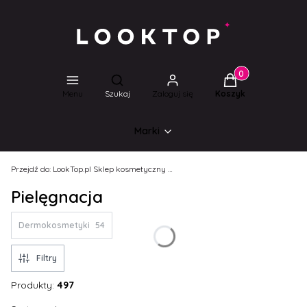
Produkty w koszyk
Otwórz wyszukiwarkę
Menu
Szukaj
Zaloguj się
Koszyk
Marki
Przejdź do:
LookTop.pl Sklep kosmetyczny dla wyjątkowych kobiet!
Pielęgnacja
Dermokosmetyki
54
Filtry
Produkty:
497