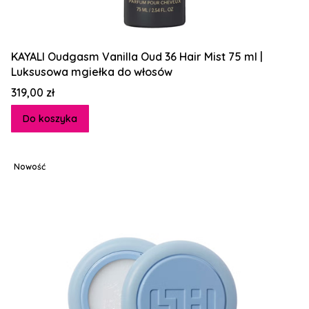
KAYALI Oudgasm Vanilla Oud 36 Hair Mist 75 ml |
Luksusowa mgiełka do włosów
Cena
319,00 zł
Do koszyka
Nowość