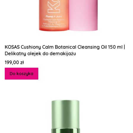
KOSAS Cushiony Calm Botanical Cleansing Oil 150 ml |
Delikatny olejek do demakijażu
Cena
199,00 zł
Do koszyka