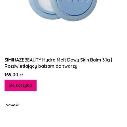
SIMIHAZEBEAUTY Hydra Melt Dewy Skin Balm 3.1g |
Rozświetlający balsam do twarzy
Cena
169,00 zł
Do koszyka
Nowość