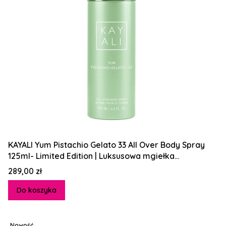
KAYALI Yum Pistachio Gelato 33 All Over Body Spray
125ml- Limited Edition | Luksusowa mgiełka
zapachowa do ciała z limitowanej edycji!
Cena
289,00 zł
Do koszyka
Nowość