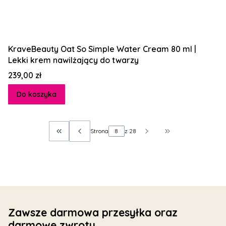
KraveBeauty Oat So Simple Water Cream 80 ml |
Lekki krem nawilżający do twarzy
Cena
239,00 zł
Do koszyka
Strona
z 28
Wróć do pierwszej strony z produktami
Przejdź do ostatn
Zawsze darmowa przesyłka oraz
darmowe zwroty