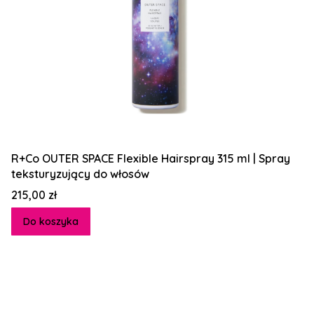
R+Co OUTER SPACE Flexible Hairspray 315 ml | Spray
teksturyzujący do włosów
Cena
215,00 zł
Do koszyka