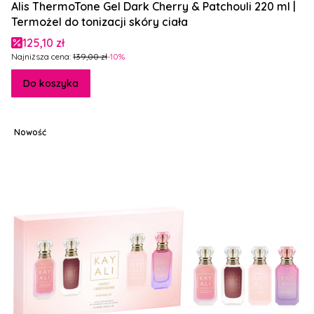
Alis ThermoTone Gel Dark Cherry & Patchouli 220 ml |
Termożel do tonizacji skóry ciała
Cena promocyjna
125,10 zł
Najniższa cena:
139,00 zł
-10%
Do koszyka
Nowość