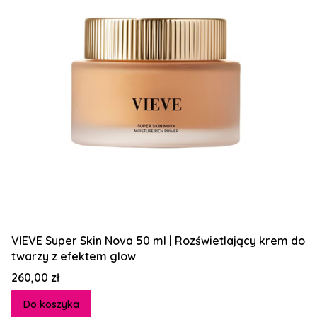
VIEVE Super Skin Nova 50 ml | Rozświetlający krem do
twarzy z efektem glow
Cena
260,00 zł
Do koszyka