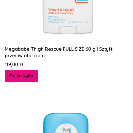
Megababe Thigh Rescue FULL SIZE 60 g | Sztyft
przeciw otarciom
Cena
119,00 zł
Do koszyka