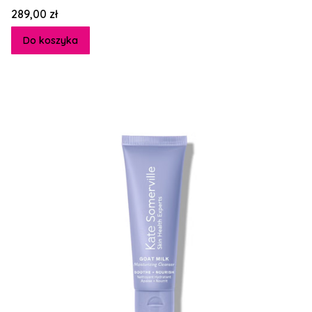
ciała
Cena
289,00 zł
Do koszyka