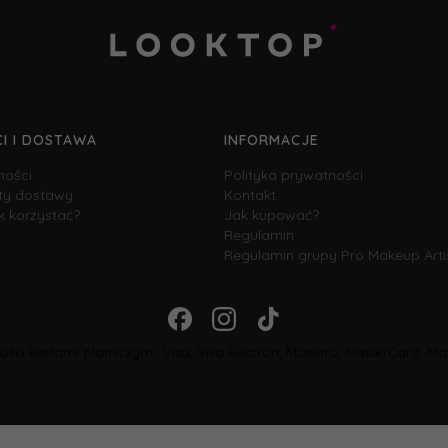
I I DOSTAWA
INFORMACJE
ności
Polityka prywatności
zty dostawy
Kontakt
k korzystać?
Jak kupować?
Regulamin
Regulamin grupy Pro Makeup Arti
ści kartami płatniczymi: Visa, Visa Electron, Maestro, MasterCard, Mas