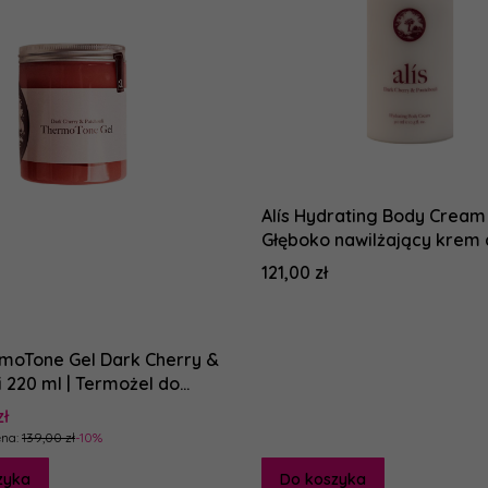
Alís Hydrating Body Cream 
Głęboko nawilżający krem 
o zapachu Lost Cherry
Cena
121,00 zł
rmoTone Gel Dark Cherry &
i 220 ml | Termożel do
 skóry ciała
promocyjna
zł
na:
139,00 zł
-10%
zyka
Do koszyka