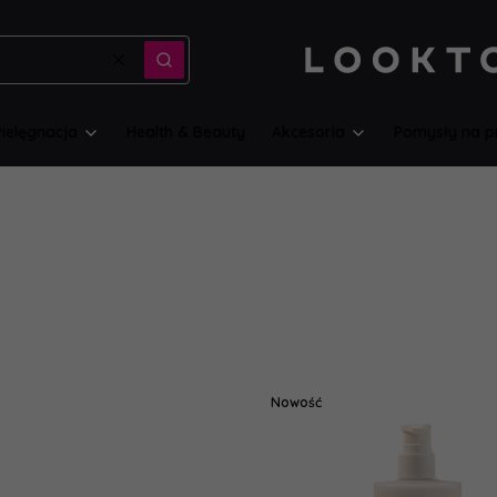
Wyczyść
Szukaj
Pielęgnacja
Health & Beauty
Akcesoria
Pomysły na p
Nowość