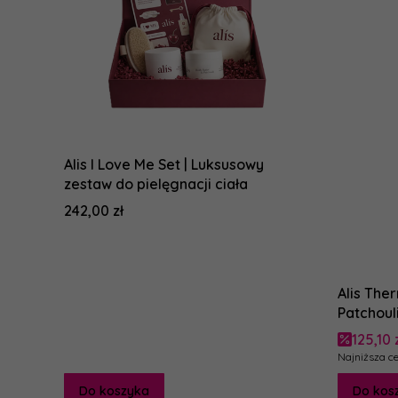
Alis I Love Me Set | Luksusowy
zestaw do pielęgnacji ciała
Cena
242,00 zł
Alis The
Patchoul
tonizacji
Cena 
125,10 
Najniższa ce
Do koszyka
Do kos