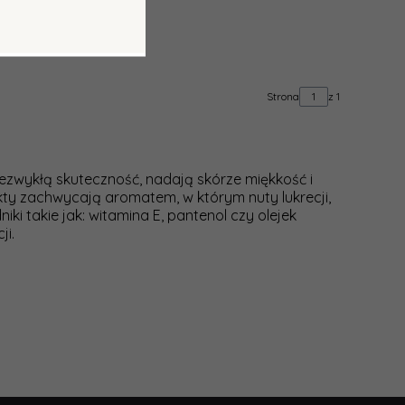
Strona
z 1
ezwykłą skuteczność, nadają skórze miękkość i
ukty zachwycają aromatem, w którym nuty lukrecji,
iki takie jak: witamina E, pantenol czy olejek
ji.