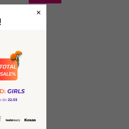
!
dy Wash
do mycia