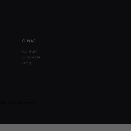
O NAS
Kontakt
O Sklepie
Blog
st
terCard Electronic.