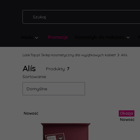
Promocje
Kosmetyki do makijażu
Marki
LookTop.pl Sklep kosmetyczny dla wyjątkowych kobiet!
Alís
Alís
Produkty:
7
Lista produktów
Sortowanie:
Domyślne
Nowość
Okazja
Nowość