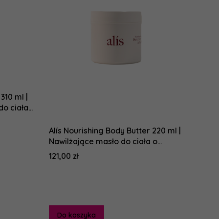
310 ml |
do ciała
Alís Nourishing Body Butter 220 ml |
Nawilżające masło do ciała o
zapachu Lost Cherry
Cena
121,00 zł
Do koszyka