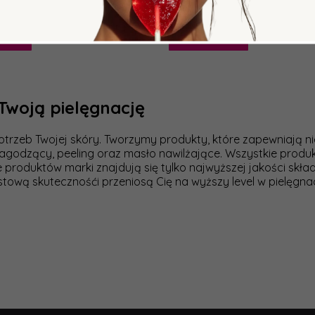
zyka
Do koszyka
 Twoją pielęgnację
otrzeb Twojej skóry. Tworzymy produkty, które zapewniają ni
m łagodzący, peeling oraz masło nawilżające. Wszystkie prod
e produktów marki znajdują się tylko najwyższej jakości składn
tową skutecznośći przeniosą Cię na wyższy level w pielęgnac