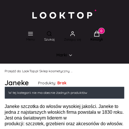
Produkty w koszyk
Otwórz wyszukiwarkę
Menu
Szukaj
Zaloguj się
Koszyk
Marki
Przejdź do:
LookTop.pl Sklep kosmetyczny dla wyjątkowych kobiet!
Janeke
Produkty:
Brak
Lista produktów
W tej kategorii nie ma obecnie żadnych produktów
Janeke szczotka do włosów wysokiej jakości. Janeke to
jedna z najstarszych włoskich firma powstała w 1830 roku.
Jest ona światowym liderem w
produkcji: szczotek, grzebieni oraz akcesoriów do włosów.