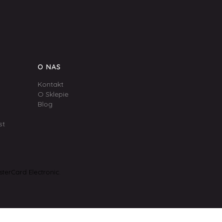
O NAS
Kontakt
O Sklepie
Blog
st
terCard Electronic.