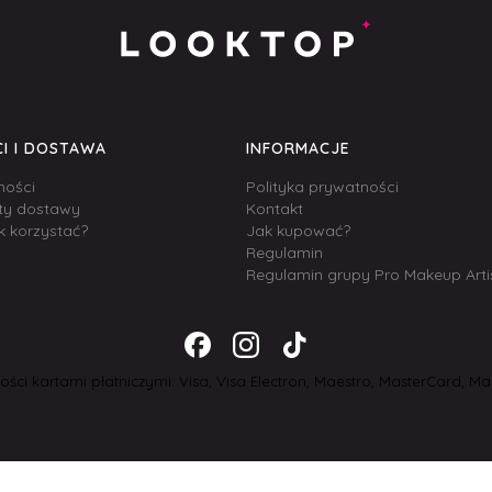
I I DOSTAWA
INFORMACJE
ności
Polityka prywatności
zty dostawy
Kontakt
k korzystać?
Jak kupować?
Regulamin
Regulamin grupy Pro Makeup Arti
ści kartami płatniczymi: Visa, Visa Electron, Maestro, MasterCard, Mas