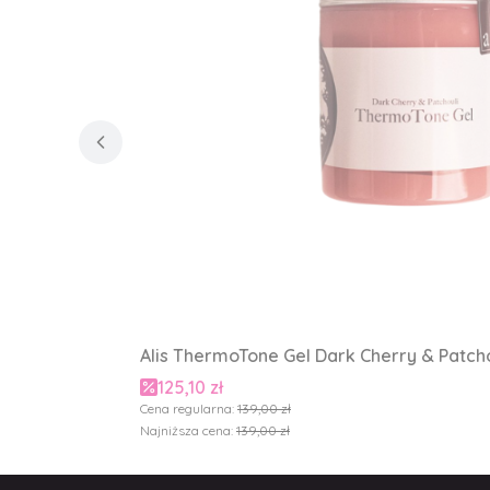
Alis ThermoTone Gel Dark Cherry & Patchou
Cena promocyjna
125,10 zł
Cena regularna:
139,00 zł
Najniższa cena:
139,00 zł