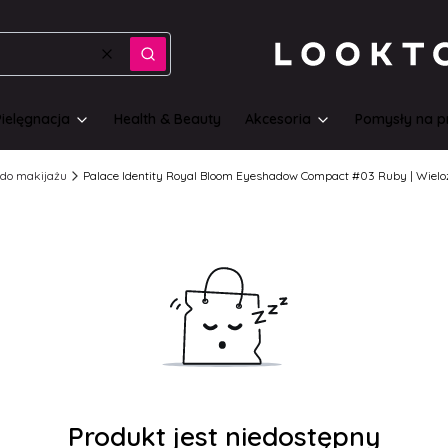
Wyczyść
Szukaj
Pielęgnacja
Health & Beauty
Akcesoria
Pomysły na p
do makijażu
Palace Identity Royal Bloom Eyeshadow Compact #03 Ruby | Wielo
Produkt jest niedostępny