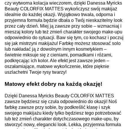
czy wytworna kolacja wieczorem, dzięki
Danessa Myricks
Beauty COLORFIX MATTES
wykończysz swój makijaż
idealnie do każdej okazji. Wyjątkowo trwała, odporna i
przyjemna formuła będzie dbała o Twój nieskazitelny look
przez cały dzień. Miej ją zawsze przy sobie – wzmacniaj i
mieszaj kolory lub też zmień charakter swojego make-upu
odpowiednio do sytuacji. Baw się tym, co kochasz i poczuj
się jak mistrzyni makijażu! Farbkę możesz stosować solo
lub nakładać ją z dowolnym innym kosmetykiem –
świetnie miksuje się z cieniami, pomadkami i różami,
podkręcając ich kolor. Ale efekt jest zawsze jeden –
oszałamiające, matowe wykończenie, które pięknie
uszlachetni Twoje rysy twarzy!
Matowy efekt dobry na każdą okazję!
Dzięki
Danessa Myricks Beauty COLORFIX MATTES
zawsze będziesz się czuła odpowiednio do okazji! Noś
farbkę zawsze przy sobie, by podkreślić klasę i szyk
swojego makijażu kiedy tylko będziesz tego potrzebować
lub też zmień charakter dotychczasowego make-upu, by
stworzyć nowy, elegancki look. Lekka, przyjemna formuła