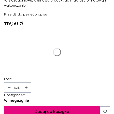
Wielozadaniowy, kremowy produkt do makijażu o matowym
wykończeniu
Przejdź do pełnego opisu
Cena
119,50 zł
Wybierz wariant produktu:
Poszczególne warianty mogą różnić się ceną
*
Kolor
Wybierz
Ilość
szt.
Dostępność:
W magazynie
Dodaj do koszyka