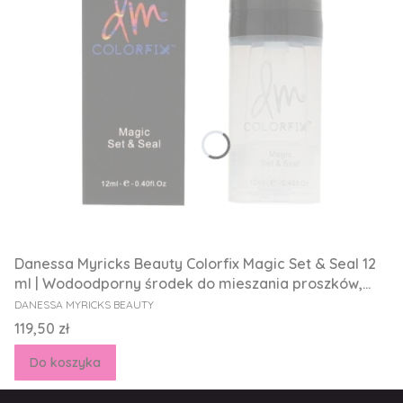
Danessa Myricks Beauty Colorfix Magic Set & Seal 12
ml | Wodoodporny środek do mieszania proszków,
PRODUCENT
produktów płynnych i kremowych
DANESSA MYRICKS BEAUTY
Cena
119,50 zł
Do koszyka