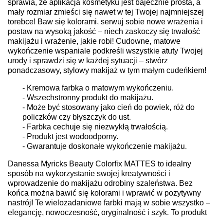
sprawia, że aplikacja kosmetyku jest bajecznie prosta, a
mały rozmiar zmieści się nawet w tej Twojej najmniejszej
torebce! Baw się kolorami, serwuj sobie nowe wrażenia i
postaw na wysoką jakość – niech zaskoczy się trwałość
makijażu i wrażenie, jakie robi! Cudowne, matowe
wykończenie wspaniale podkreśli wszystkie atuty Twojej
urody i sprawdzi się w każdej sytuacji – stwórz
ponadczasowy, stylowy makijaż w tym małym cudeńkiem!
- Kremowa farbka o matowym wykończeniu.
- Wszechstronny produkt do makijażu.
- Może być stosowany jako cień do powiek, róż do
policzków czy błyszczyk do ust.
- Farbka cechuje się niezwykłą trwałością.
- Produkt jest wodoodporny.
- Gwarantuje doskonałe wykończenie makijażu.
Danessa Myricks Beauty Colorfix MATTES to idealny
sposób na wykorzystanie swojej kreatywności i
wprowadzenie do makijażu odrobiny szaleństwa. Bez
końca można bawić się kolorami i wprawić w pozytywny
nastrój! Te wielozadaniowe farbki mają w sobie wszystko –
elegancję, nowoczesność, oryginalność i szyk. To produkt