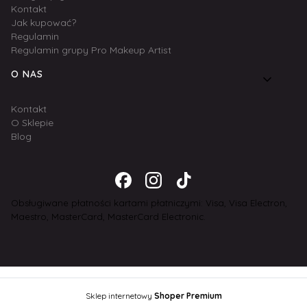
Kontakt
Jak kupować?
Regulamin
Regulamin grupy Pro Makeup Artist
O NAS
Kontakt
O Sklepie
Blog
Obsługiwane płatności kartami płatniczymi: Visa, Visa Electron,
Maestro, MasterCard, MasterCard Electronic.
Sklep internetowy
Shoper Premium