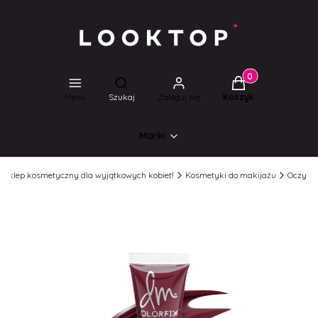
Produkty w koszyk
Otwórz wyszukiwarkę
Menu
Szukaj
Zaloguj się
Koszyk
Marki
l Sklep kosmetyczny dla wyjątkowych kobiet!
Kosmetyki do makijażu
Oczy