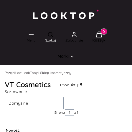
Produkty w koszyk
Otwórz wyszukiwarkę
Menu
Szukaj
Zaloguj się
Koszyk
Marki
Przejdź do:
LookTop.pl Sklep kosmetyczny dla wyjątkowych kobiet!
VT Cosmetics
Produkty:
5
Lista produktów
Sortowanie:
Domyślne
Strona
z 1
Nowość