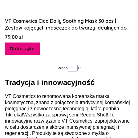
VT Cosmetics Cica Daily Soothing Mask 30 pcs |
Zestaw kojących maseczek do twarzy idealnych do
cery suchej, wrażliwej, podrażnionej
Cena
79,00 zł
Do koszyka
Strona
z 1
Tradycja i innowacyjność
VT Cosmetics to renomowana koreańska marka
kosmetyczna, znana z połączenia tradycyjnej koreańskiej
pielęgnacji z nowoczesną technologią, która podbiła
TikToka!Wszystko za sprawą serii Reedle Shot! To
innowacyjne rozwiązanie VT Cosmetics, zaprojektowane
w celu dostarczenia skórze intensywnej pielęgnacji i
regeneracji. Produkty te są stworzone z myślą o