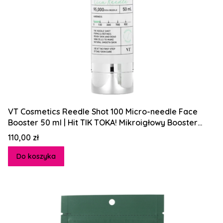
VT Cosmetics Reedle Shot 100 Micro-needle Face
Booster 50 ml | Hit TIK TOKA! Mikroigłowy Booster
Poprawiający Teksturę Skóry
Cena
110,00 zł
Do koszyka