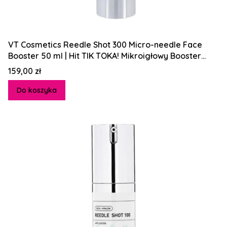
VT Cosmetics Reedle Shot 300 Micro-needle Face
Booster 50 ml | Hit TIK TOKA! Mikroigłowy Booster
Poprawiający Teksturę Skóry
Cena
159,00 zł
Do koszyka