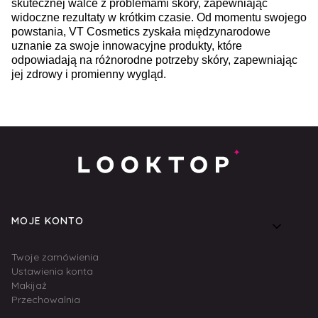
skutecznej walce z problemami skóry, zapewniając
widoczne rezultaty w krótkim czasie. Od momentu swojego
powstania, VT Cosmetics zyskała międzynarodowe
uznanie za swoje innowacyjne produkty, które
odpowiadają na różnorodne potrzeby skóry, zapewniając
jej zdrowy i promienny wygląd.
Linki w stopce
MOJE KONTO
Twoje zamówienia
Ustawienia konta
Makijaż
Przechowalnia