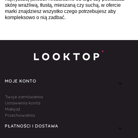
skórę wrażliwą, tłustą, mieszaną czy suchą, w ofercie
marki znajdziesz wszystko czego potrzebujesz aby
kompleksowo o nią zadbać.
Linki w stopce
MOJE KONTO
Twoje zamówienia
Ustawienia konta
Makijaż
Przechowalnia
PŁATNOŚCI I DOSTAWA