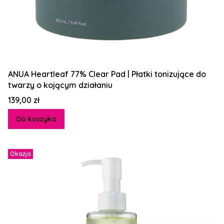
ANUA Heartleaf 77% Clear Pad | Płatki tonizujące do
twarzy o kojącym działaniu
Cena
139,00 zł
Do koszyka
Okazja