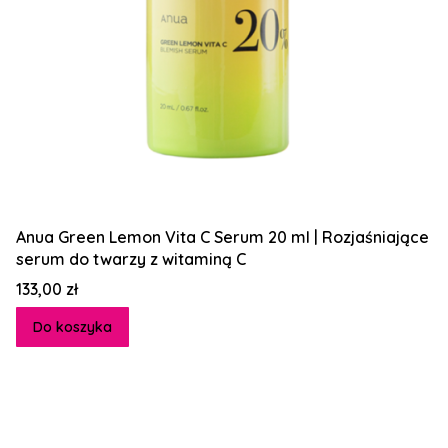
Anua Green Lemon Vita C Serum 20 ml | Rozjaśniające
serum do twarzy z witaminą C
Cena
133,00 zł
Do koszyka