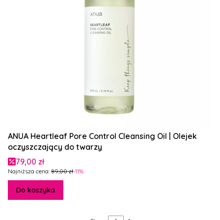
ANUA Heartleaf Pore Control Cleansing Oil | Olejek
oczyszczający do twarzy
Cena promocyjna
79,00 zł
Najniższa cena:
89,00 zł
-11%
Do koszyka