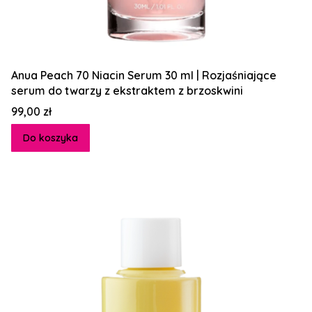
Anua Peach 70 Niacin Serum 30 ml | Rozjaśniające
serum do twarzy z ekstraktem z brzoskwini
Cena
99,00 zł
Do koszyka