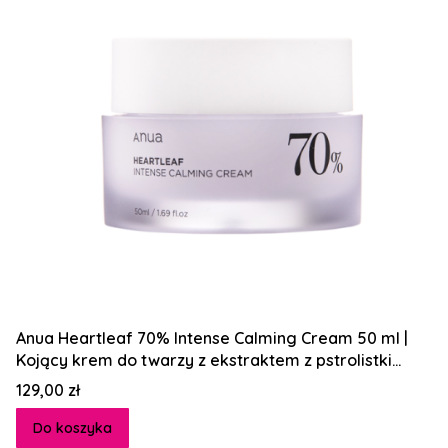
Anua Heartleaf 70% Intense Calming Cream 50 ml |
Kojący krem do twarzy z ekstraktem z pstrolistki
sercowatej
Cena
129,00 zł
Do koszyka