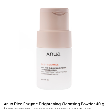
Anua Rice Enzyme Brightening Cleansing Powder 40 g