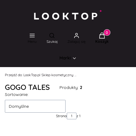
Produkty w koszyk
Otwórz wyszukiwarkę
Menu
Szukaj
Zaloguj się
Koszyk
Marki
Przejdź do:
LookTop.pl Sklep kosmetyczny dla wyjątkowych kobiet!
GOGO TALES
Produkty:
2
Lista produktów
Sortowanie:
Domyślne
Strona
z 1