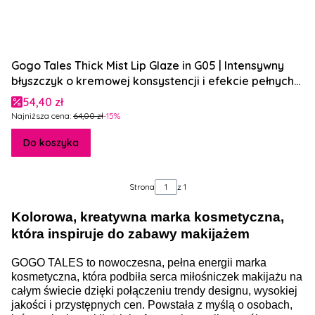
Gogo Tales Thick Mist Lip Glaze in G05 | Intensywny
błyszczyk o kremowej konsystencji i efekcie pełnych
ust
Cena promocyjna
54,40 zł
Najniższa cena:
64,00 zł
-15%
Do koszyka
Strona
z 1
Kolorowa, kreatywna marka kosmetyczna,
która inspiruje do zabawy makijażem
GOGO TALES to nowoczesna, pełna energii marka
kosmetyczna, która podbiła serca miłośniczek makijażu na
całym świecie dzięki połączeniu trendy designu, wysokiej
jakości i przystępnych cen. Powstała z myślą o osobach,