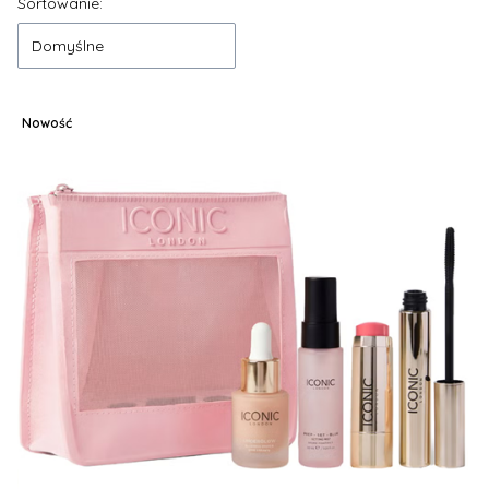
Lista produktów
Sortowanie:
Domyślne
Nowość