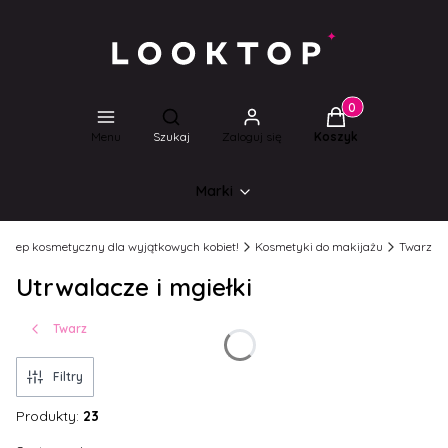
Produkty w koszyk
Otwórz wyszukiwarkę
Menu
Szukaj
Zaloguj się
Koszyk
Marki
 Sklep kosmetyczny dla wyjątkowych kobiet!
Kosmetyki do makijażu
Twarz
Utrwalacze i mgiełki
Twarz
Filtry
Produkty:
23