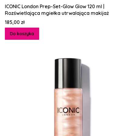
ICONIC London Prep-Set-Glow Glow 120 ml |
Rozświetlająca mgiełka utrwalająca makijaż
Cena
185,00 zł
Do koszyka