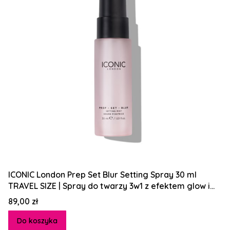
ICONIC London Prep Set Blur Setting Spray 30 ml
TRAVEL SIZE | Spray do twarzy 3w1 z efektem glow i
wygładzenia - ulubieniec profesjonalnych
Cena
89,00 zł
makijażystów i influencerek beauty na całym świeci
Do koszyka