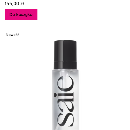
Cena
155,00 zł
Do koszyka
Nowość