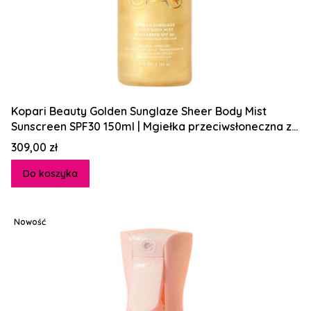
Kopari Beauty Golden Sunglaze Sheer Body Mist
Sunscreen SPF30 150ml | Mgiełka przeciwsłoneczna z
rozświetlającym złotym blaskiem
Cena
309,00 zł
Do koszyka
Nowość