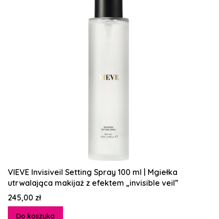
VIEVE Invisiveil Setting Spray 100 ml | Mgiełka
utrwalająca makijaż z efektem „invisible veil”
Cena
245,00 zł
Do koszyka