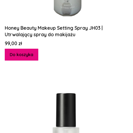
Honey Beauty Makeup Setting Spray JH03 |
Utrwalający spray do makijażu
Cena
99,00 zł
Do koszyka