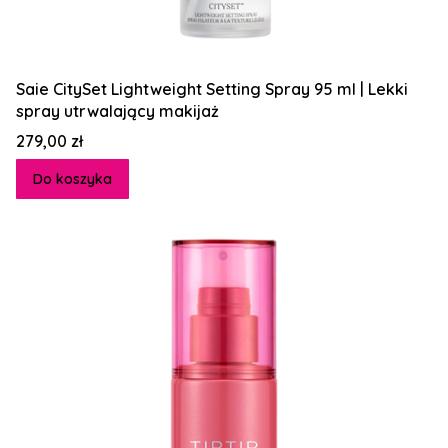
Saie CitySet Lightweight Setting Spray 95 ml | Lekki
spray utrwalający makijaż
Cena
279,00 zł
Do koszyka