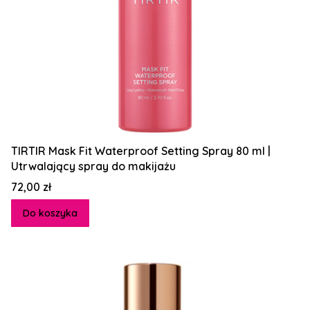
TIRTIR Mask Fit Waterproof Setting Spray 80 ml |
Utrwalający spray do makijażu
Cena
72,00 zł
Do koszyka