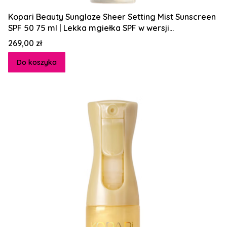
Kopari Beauty Sunglaze Sheer Setting Mist Sunscreen
SPF 50 75 ml | Lekka mgiełka SPF w wersji
utrwalającej makijaż
Cena
269,00 zł
Do koszyka