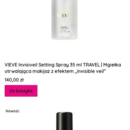
VIEVE Invisiveil Setting Spray 35 ml TRAVEL | Mgiełka
utrwalająca makijaż z efektem „invisible veil”
Cena
140,00 zł
Do koszyka
Nowość