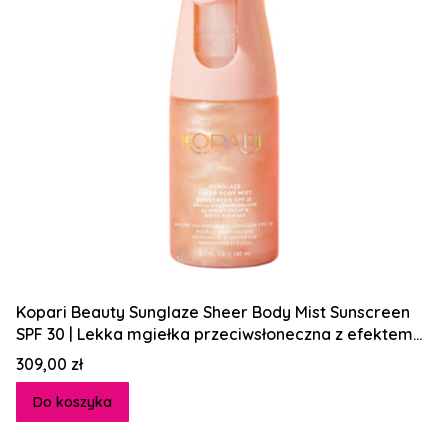
Kopari Beauty Sunglaze Sheer Body Mist Sunscreen
SPF 30 | Lekka mgiełka przeciwsłoneczna z efektem
glow
Cena
309,00 zł
Do koszyka