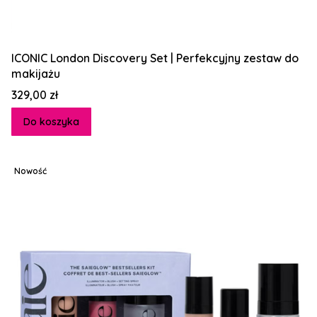
ICONIC London Discovery Set | Perfekcyjny zestaw do
makijażu
Cena
329,00 zł
Do koszyka
Nowość