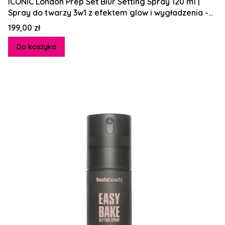
ICONIC London Prep Set Blur Setting Spray 120 ml |
Spray do twarzy 3w1 z efektem glow i wygładzenia -
ulubieniec profesjonalnych makijażystów i
Cena
199,00 zł
influencerek beauty na całym świecie
Do koszyka