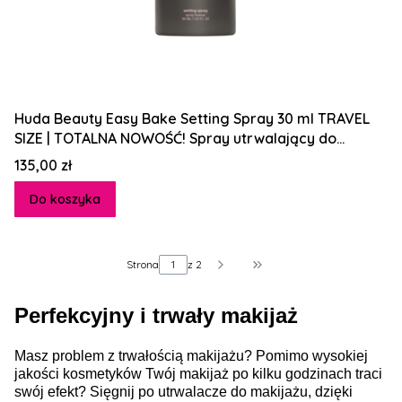
Huda Beauty Easy Bake Setting Spray 30 ml TRAVEL
SIZE | TOTALNA NOWOŚĆ! Spray utrwalający do
makijażu
Cena
135,00 zł
Do koszyka
Strona
z 2
Przejdź do ostatniej st
Perfekcyjny i trwały makijaż
Masz problem z trwałością makijażu? Pomimo wysokiej
jakości kosmetyków Twój makijaż po kilku godzinach traci
swój efekt? Sięgnij po utrwalacze do makijażu, dzięki