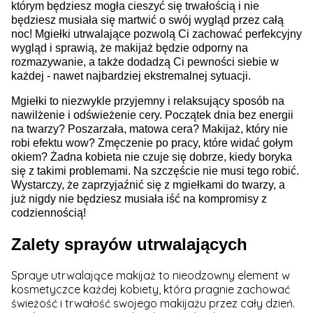
którym będziesz mogła cieszyć się trwałością i nie
będziesz musiała się martwić o swój wygląd przez całą
noc! Mgiełki utrwalające pozwolą Ci zachować perfekcyjny
wygląd i sprawią, że makijaż będzie odporny na
rozmazywanie, a także dodadzą Ci pewności siebie w
każdej - nawet najbardziej ekstremalnej sytuacji.
Mgiełki to niezwykle przyjemny i relaksujący sposób na
nawilżenie i odświeżenie cery. Początek dnia bez energii
na twarzy? Poszarzała, matowa cera? Makijaż, który nie
robi efektu wow? Zmęczenie po pracy, które widać gołym
okiem? Żadna kobieta nie czuje się dobrze, kiedy boryka
się z takimi problemami. Na szczęście nie musi tego robić.
Wystarczy, że zaprzyjaźnić się z mgiełkami do twarzy, a
już nigdy nie będziesz musiała iść na kompromisy z
codziennością!
Zalety sprayów utrwalających
Spraye utrwalające makijaż to nieodzowny element w
kosmetyczce każdej kobiety, która pragnie zachować
świeżość i trwałość swojego makijażu przez cały dzień.