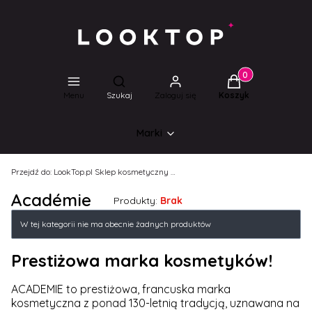
Produkty w koszyk
Otwórz wyszukiwarkę
Menu
Szukaj
Zaloguj się
Koszyk
Marki
Przejdź do:
LookTop.pl Sklep kosmetyczny dla wyjątkowych kobiet!
Académie
Produkty:
Brak
Lista produktów
W tej kategorii nie ma obecnie żadnych produktów
Prestiżowa marka kosmetyków!
ACADEMIE to prestiżowa, francuska marka
kosmetyczna z ponad 130-letnią tradycją, uznawana na