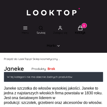
Produkty w koszyk
Otwórz wyszukiwarkę
Menu
Szukaj
Zaloguj się
Koszyk
Marki
Przejdź do:
LookTop.pl Sklep kosmetyczny dla wyjątkowych kobiet!
Janeke
Produkty:
Brak
Lista produktów
W tej kategorii nie ma obecnie żadnych produktów
Janeke szczotka do włosów wysokiej jakości. Janeke to
jedna z najstarszych włoskich firma powstała w 1830 roku.
Jest ona światowym liderem w
produkcji: szczotek, grzebieni oraz akcesoriów do włosów.