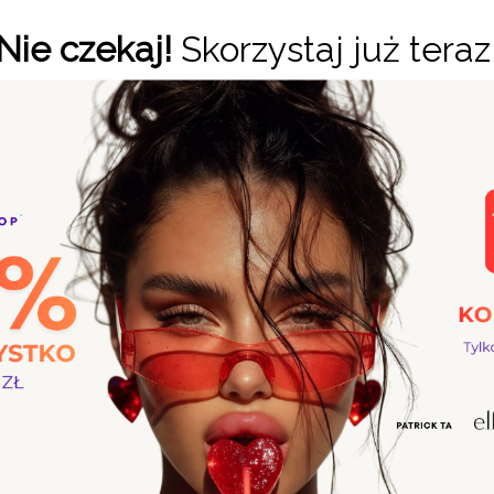
 do stosowania również w zaciszu własnego domu. Kosmetyki 
Nie czekaj!
Skorzystaj już teraz
t najśmielsze oczekiwania. Kuracja OLAPLEX to innowacyjny zab
które bardziej narażone są na uszkodzenia. W naszym sklepie z
ą się o Twoje włosy i przywrócą im lśniący wygląd.
 o piękne i zdrowe włosy. Już po pierwszym użyciu tych najw
ości jeśli jesteś miłośniczką regularnego farbowania włosów
zą im nieskazitelnego blasku. Twoje włosy będą wyglądały jak 
nstrukcja włosów. W wyniku działania agresywnych czynnikó
zeniom. Tutaj właśnie wkracza OLAPLEX, który dzięki swojem
zastosowania produktów OLAPLEX włosy zyskują gładszą i bar