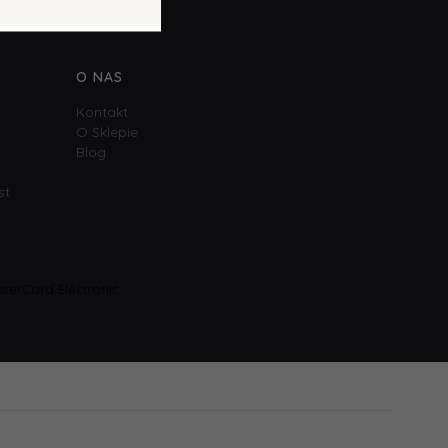
O NAS
Kontakt
O Sklepie
Blog
st
terCard Electronic.