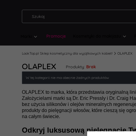
Promocje
Kosmetyki do makijażu
Marki
LookTop.pl Sklep kosmetyczny dla wyjątkowych kobiet!
OLAPLEX
OLAPLEX
Produkty:
Brak
Lista produktów
W tej kategorii nie ma obecnie żadnych produktów
OLAPLEX to marka, która przedstawia oryginalną lini
Założycielami marki są Dr. Eric Pressly i Dr. Craig H
bez użycia silikonów i olejów mineralnych regener
produkty do pielęgnacji włosów, które cieszą się og
na całym świecie.
Odkryj luksusową pielęgnację 