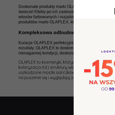
Doskonałe produkty marki OLAPLEX przeznaczone są
świecie! Efekty po ich zastosowaniu przerosły nawe
włosów farbowanych i rozjaśnianych - czyli takich, 
produktów marki OLAPLEX, które dogłębnie zatroszcz
Kompleksowa odbudowa i regeneracja
Kuracje OLAPLEX perfekcyjnie sprawdzą się w walce
rezultaty. OLAPLEX to doskonały wybór w szczególn
nienagannej kondycji, doskonale je wygładzą i nadad
OLAPLEX to kosmetyki, których zadaniem jest reko
koloryzacja itd.) struktury włosa ulegają zniszc
uszkodzone mostki siarczkowe włosów. W efekcie 
na puszenie się i wyglądają zdrowo.