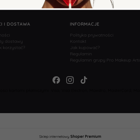
I I DOSTAWA
INFORMACJE
ności
Polityka prywatności
zty dostawy
Kontakt
k korzystać?
Jak kupować?
Regulamin
Regulamin grupy Pro Makeup Arti
ści kartami płatniczymi: Visa, Visa Electron, Maestro, MasterCard, Mas
Sklep internetowy
Shoper Premium