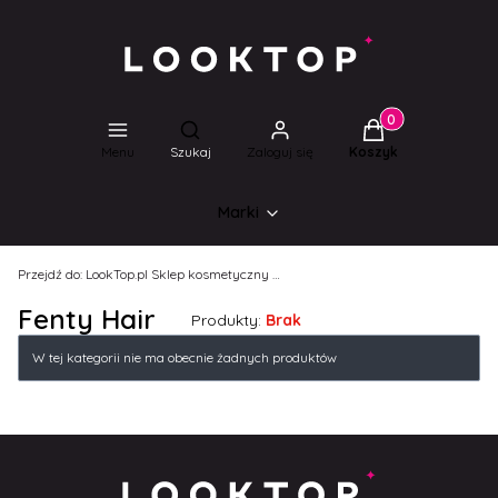
Produkty w koszyk
Otwórz wyszukiwarkę
Menu
Szukaj
Zaloguj się
Koszyk
Marki
Przejdź do:
LookTop.pl Sklep kosmetyczny dla wyjątkowych kobiet!
Fenty Hair
Produkty:
Brak
Lista produktów
W tej kategorii nie ma obecnie żadnych produktów