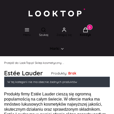
Produkty w koszyk
Otwórz wyszukiwarkę
Menu
Szukaj
Zaloguj się
Koszyk
Marki
Przejdź do:
LookTop.pl Sklep kosmetyczny dla wyjątkowych kobiet!
Estée Lauder
Produkty:
Brak
Lista produktów
W tej kategorii nie ma obecnie żadnych produktów
Produkty firmy Estée Lauder cieszą się ogromną
popularnością na całym świecie. W ofercie marka ma
mnóstwo lukusowych kosmetyków najwyższej jakości,
skutecznym działaniu oraz sprawdzonym składnikom.