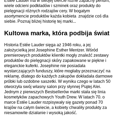
Estée Lauder ma w swojej ofercie różne zapachy perfum,
wiele odcieni podkładów i szminek oraz produkty do
pielęgnacji różnych rodzajów cery. W bogatym
asortymencie produktów każda kobieta znajdzie coś dla
siebie. Poznaj bliżej historię tej marki...
Kultowa marka, która podbija świat
Historia Estée Lauder sięga aż 1946 roku, a jej
założycielką jest Josephine Esther Mentzer. Wśród
premierowych produktów klientki mogły znaleźć zestawy
produktów do pielęgnacji skóry zapakowane w piękne i
eleganckie kuferki. Josephine nie posiadała
wystarczających funduszy, które mogłaby przeznaczyć na
reklamę, dlatego do każdych zakupów dokładała darmowe
próbki lub ozdobne saszetki. W wyniku czego w latach 50
otworzyła swój własny salon przy słynnej Piątej Alei.
Jednym z pierwszych Bestsellerów marki stała się linia
kosmetyków zapachowych Youth Drew. W latach 70. o
marce Estée Lauder rozpisywały się gazety ponad 70
krajów na całym świecie, a kobiety chwaliły produkty za
niesamowite działanie i wysoką jakość.