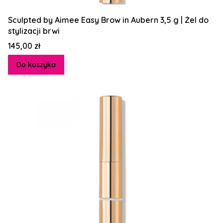
Sculpted by Aimee Easy Brow in Aubern 3,5 g | Żel do
stylizacji brwi
Cena
145,00 zł
Do koszyka