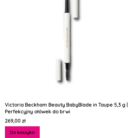
Victoria Beckham Beauty BabyBlade in Taupe 5,3 g |
Perfekcyjny ołówek do brwi
Cena
269,00 zł
Do koszyka