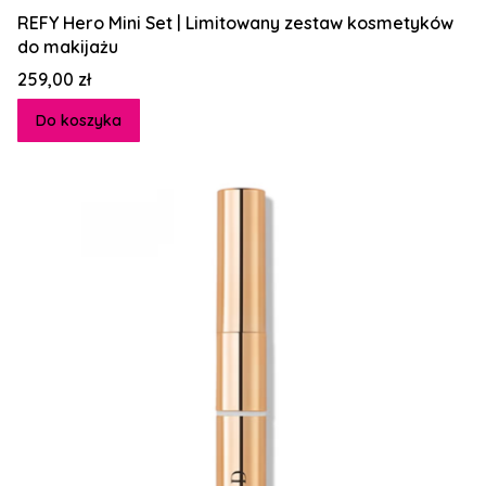
REFY Hero Mini Set | Limitowany zestaw kosmetyków
do makijażu
Cena
259,00 zł
Do koszyka