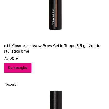
e.l.f. Cosmetics Wow Brow Gel in Taupe 3,5 g | Żel do
stylizacji brwi
Cena
75,00 zł
Do koszyka
Nowość