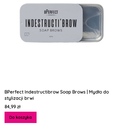
BPerfect Indestructibrow Soap Brows | Mydło do
stylizacji brwi
Cena
84,99 zł
Do koszyka