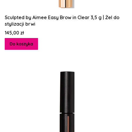
Sculpted by Aimee Easy Brow in Clear 3,5 g | Żel do
stylizacji brwi
Cena
145,00 zł
Do koszyka