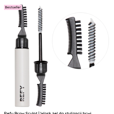
Bestseller
Refy Brow Sculpt | Wosk żel do stylizacji brwi