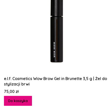
e.l.f. Cosmetics Wow Brow Gel in Brunette 3,5 g | Żel do
stylizacji brwi
Cena
75,00 zł
Do koszyka