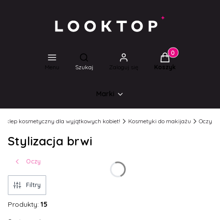
Produkty w koszyk
Otwórz wyszukiwarkę
Menu
Szukaj
Zaloguj się
Koszyk
Marki
l Sklep kosmetyczny dla wyjątkowych kobiet!
Kosmetyki do makijażu
Oczy
Stylizacja brwi
Oczy
Filtry
Produkty:
15