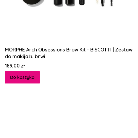
MORPHE Arch Obsessions Brow Kit - BISCOTTI | Zestaw
do makijażu brwi
Cena
189,00 zł
Do koszyka