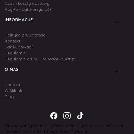
Czas i koszty dostawy
PayPo - Jak korzystać?
INFORMACJE
Polityka prywatności
Kontakt
Jak kupować?
Regulamin
Regulamin grupy Pro Makeup Artist
O NAS
Kontakt
O Sklepie
Blog
Obsługiwane płatności kartami płatniczymi: Visa, Visa Electron,
Maestro, MasterCard, MasterCard Electronic.