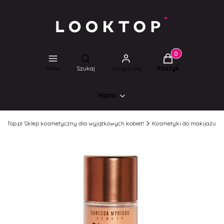
Produkty w koszyk
Otwórz wyszukiwarkę
Menu
Szukaj
Zaloguj się
Koszyk
Marki
ookTop.pl Sklep kosmetyczny dla wyjątkowych kobiet!
Kosmetyki do makijażu