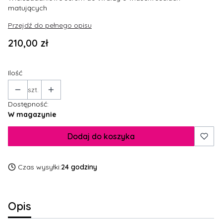
matujących
Przejdź do pełnego opisu
Cena
210,00 zł
Ilość
szt.
Dostępność:
W magazynie
Dodaj do koszyka
Czas wysyłki:
24 godziny
Opis