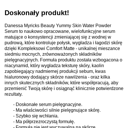
Doskonały produkt!
Danessa Myricks Beauty Yummy Skin Water Powder
Serum to naukowo opracowane, wielofunkcyjne serum
matujące o konsystencji zmieniającej się z wodnej w
pudrową, które kontroluje połysk, wygładza i łagodzi skórę
dzięki Kompleksowi Comfort Matte - unikalnej mieszance
siedmiu mocnych, zrównoważonych składników
pielęgnacyjnych. Formuła produktu została wzbogacona o
niacynamid, który wygładza teksturę skóry, kaolin
zapobiegający nadmiernej produkcji sebum, kwas
hialuronowy dodający skórze nawilżenia - oraz kilka
innych skutecznych składników, które współpracują, aby
przemienić Twoją skórę i osiągnąć klinicznie potwierdzone
rezultaty.
- Doskonałe serum pielęgnacyjne.
- Ma właściwości silnie pielęgnujące skórę.
- Szybko się wchłania.
- Ma półprzezroczystą formułę.
- Formuła nie jest wyczuwalna na skórze.