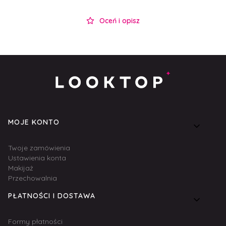
Oceń i opisz
Linki w stopce
MOJE KONTO
Twoje zamówienia
Ustawienia konta
Makijaż
Przechowalnia
PŁATNOŚCI I DOSTAWA
Formy płatności