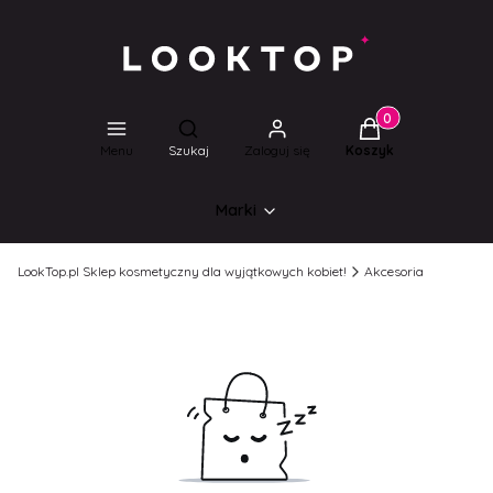
Produkty w koszyk
Otwórz wyszukiwarkę
Menu
Szukaj
Zaloguj się
Koszyk
Marki
LookTop.pl Sklep kosmetyczny dla wyjątkowych kobiet!
Akcesoria