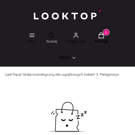
Produkty w koszyk
Otwórz wyszukiwarkę
Menu
Szukaj
Zaloguj się
Koszyk
Marki
LookTop.pl Sklep kosmetyczny dla wyjątkowych kobiet!
Pielęgnacja