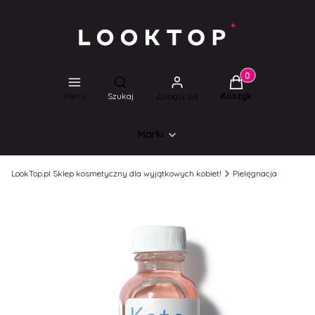
Produkty w koszyk
Otwórz wyszukiwarkę
Menu
Szukaj
Zaloguj się
Koszyk
Marki
LookTop.pl Sklep kosmetyczny dla wyjątkowych kobiet!
Pielęgnacja