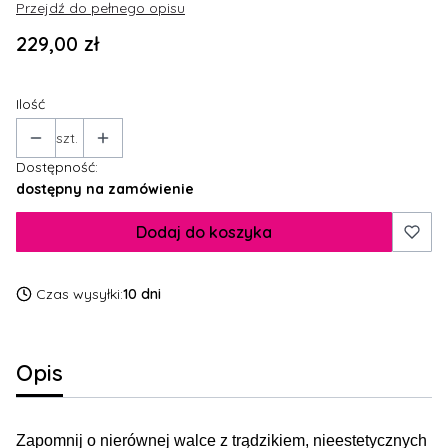
Przejdź do pełnego opisu
Cena
229,00 zł
Ilość
szt.
Dostępność:
dostępny na zamówienie
Dodaj do koszyka
Czas wysyłki:
10 dni
Opis
Zapomnij o nierównej walce z trądzikiem, nieestetycznych