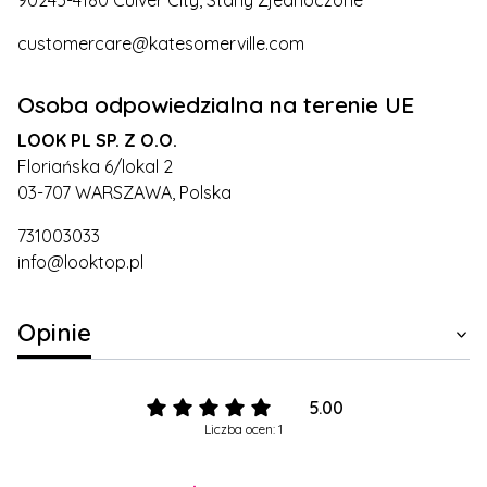
90245-4180 Culver City, Stany Zjednoczone
customercare@katesomerville.com
Osoba odpowiedzialna na terenie UE
LOOK PL SP. Z O.O.
Floriańska 6/lokal 2
03-707 WARSZAWA, Polska
731003033
info@looktop.pl
Opinie
5.00
Liczba ocen: 1