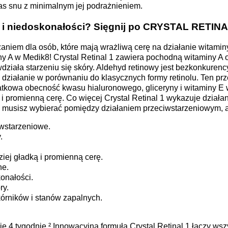
as snu z minimalnym jej podrażnieniem.
 i niedoskonałości? Sięgnij po CRYSTAL RETIN
ązaniem dla osób, które mają wrażliwą cerę na działanie witami
ny A w Medik8! Crystal Retinal 1 zawiera pochodną witaminy A 
działa starzeniu się skóry. Aldehyd retinowy jest bezkonkuren
e działanie w porównaniu do klasycznych formy retinolu. Ten 
tkowa obecność kwasu hialuronowego, gliceryny i witaminy E 
i promienną cerę. Co więcej Crystal Retinal 1 wykazuje działa
e musisz wybierać pomiędzy działaniem przeciwstarzeniowym, 
iwstarzeniowe.
.
ziej gładką i promienną cerę.
ne.
onałości.
ry.
órników i stanów zapalnych.
4 tygodnie.² Innowacyjna formuła Crystal Retinal 1 łączy wszys