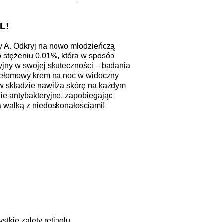
AL!
ny A. Odkryj na nowo młodzieńczą
o stężeniu 0,01%, która w sposób
cyjny w swojej skuteczności – badania
przełomowy krem na noc w widoczny
w składzie nawilża skórę na każdym
nie antybakteryjne, zapobiegając
a walką z niedoskonałościami!
tkie zalety retinolu