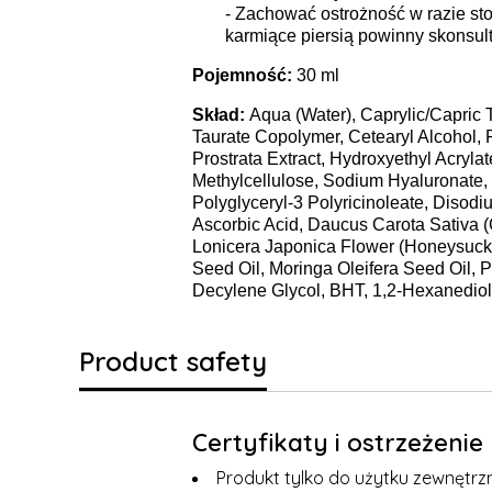
- Zachować ostrożność w razie sto
karmiące piersią powinny skonsul
Pojemność:
30 ml
Skład:
Aqua (Water), Caprylic/Capric 
Taurate Copolymer, Cetearyl Alcohol, 
Prostrata Extract, Hydroxyethyl Acryl
Methylcellulose, Sodium Hyaluronate, T
Polyglyceryl-3 Polyricinoleate, Disod
Ascorbic Acid, Daucus Carota Sativa (
Lonicera Japonica Flower (Honeysuckl
Seed Oil, Moringa Oleifera Seed Oil, Po
Decylene Glycol, BHT, 1,2-Hexanediol
Product safety
Certyfikaty i ostrzeżeni
Produkt tylko do użytku zewnętrz