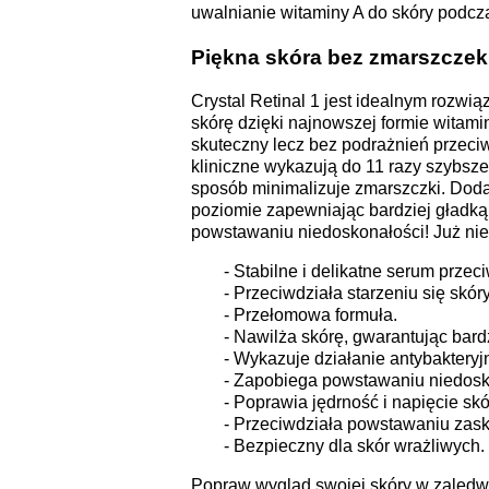
uwalnianie witaminy A do skóry podcz
Piękna skóra bez zmarszczek
Crystal Retinal 1 jest idealnym rozwi
skórę dzięki najnowszej formie witami
skuteczny lecz bez podrażnień przeciw
kliniczne wykazują do 11 razy szybsz
sposób minimalizuje zmarszczki. Doda
poziomie zapewniając bardziej gładką 
powstawaniu niedoskonałości! Już ni
- Stabilne i delikatne serum przec
- Przeciwdziała starzeniu się skóry
- Przełomowa formuła.
- Nawilża skórę, gwarantując bard
- Wykazuje działanie antybakteryj
- Zapobiega powstawaniu niedosk
- Poprawia jędrność i napięcie skó
- Przeciwdziała powstawaniu zask
- Bezpieczny dla skór wrażliwych.
Popraw wygląd swojej skóry w zaledwie 