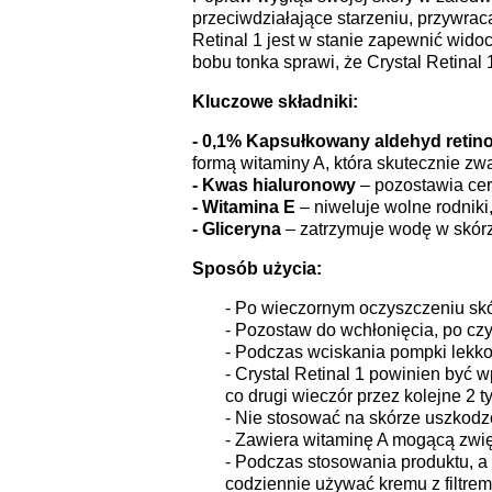
przeciwdziałające starzeniu, przywr
Retinal 1 jest w stanie zapewnić widoc
bobu tonka sprawi, że Crystal Retina
Kluczowe składniki:
- 0,1% Kapsułkowany aldehyd retin
formą witaminy A, która skutecznie zwa
- Kwas hialuronowy
– pozostawia cer
- Witamina E
– niweluje wolne rodniki
- Gliceryna
– zatrzymuje wodę w skórze
Sposób użycia:
- Po wieczornym oczyszczeniu skóry
- Pozostaw do wchłonięcia, po cz
- Podczas wciskania pompki lekko 
- Crystal Retinal 1 powinien być 
co drugi wieczór przez kolejne 2 
- Nie stosować na skórze uszkodzo
- Zawiera witaminę A mogącą zwię
- Podczas stosowania produktu, a 
codziennie używać kremu z filtre