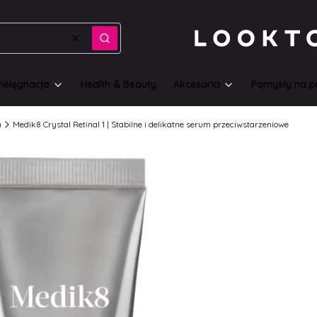
Wyczyść
Szukaj
Pielęgnacja
Health & Beauty
Akcesoria
Pomysły na p
a
Medik8 Crystal Retinal 1 | Stabilne i delikatne serum przeciwstarzeniowe