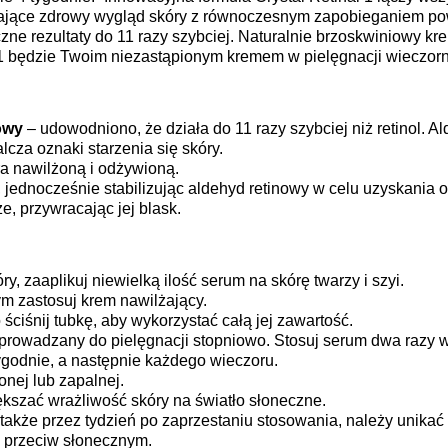
acające zdrowy wygląd skóry z równoczesnym zapobieganiem po
zne rezultaty do 11 razy szybciej. Naturalnie brzoskwiniowy kre
l 1 będzie Twoim niezastąpionym kremem w pielęgnacji wieczorn
owy
– udowodniono, że działa do 11 razy szybciej niż retinol. A
lcza oznaki starzenia się skóry.
a nawilżoną i odżywioną.
, jednocześnie stabilizując aldehyd retinowy w celu uzyskania 
, przywracając jej blask.
, zaaplikuj niewielką ilość serum na skórę twarzy i szyi.
ym zastosuj krem nawilżający.
ściśnij tubkę, aby wykorzystać całą jej zawartość.
wprowadzany do pielęgnacji stopniowo. Stosuj serum dwa razy w
tygodnie, a następnie każdego wieczoru.
nej lub zapalnej.
kszać wrażliwość skóry na światło słoneczne.
także przez tydzień po zaprzestaniu stosowania, należy unikać 
m przeciw słonecznym.