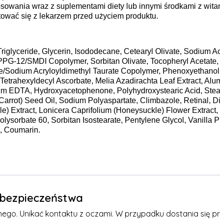
sowania wraz z suplementami diety lub innymi środkami z witam
tować się z lekarzem przed użyciem produktu.
Triglyceride, Glycerin, Isododecane, Cetearyl Olivate, Sodium A
PPG-12/SMDI Copolymer, Sorbitan Olivate, Tocopheryl Acetate, 
ate/Sodium Acryloyldimethyl Taurate Copolymer, Phenoxyethanol
etrahexyldecyl Ascorbate, Melia Azadirachta Leaf Extract, Alumi
ium EDTA, Hydroxyacetophenone, Polyhydroxystearic Acid, Steari
Carrot) Seed Oil, Sodium Polyaspartate, Climbazole, Retinal, D
e) Extract, Lonicera Caprifolium (Honeysuckle) Flower Extra
lysorbate 60, Sorbitan Isostearate, Pentylene Glycol, Vanilla Plan
, Coumarin.
e bezpieczeństwa
nego. Unikać kontaktu z oczami. W przypadku dostania się p