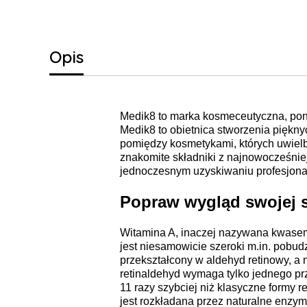
Opis
Medik8 to marka kosmeceutyczna, pon
Medik8 to obietnica stworzenia piękn
pomiędzy kosmetykami, których uwielb
znakomite składniki z najnowocześniej
jednoczesnym uzyskiwaniu profesjona
Popraw wygląd swojej s
Witamina A, inaczej nazywana kwasem r
jest niesamowicie szeroki m.in. pobu
przekształcony w aldehyd retinowy, a 
retinaldehyd wymaga tylko jednego prz
11 razy szybciej niż klasyczne formy r
jest rozkładana przez naturalne enzy