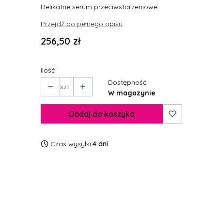
Delikatne serum przeciwstarzeniowe
Przejdź do pełnego opisu
Cena
256,50 zł
Ilość
Dostępność:
szt.
W magazynie
Dodaj do koszyka
Czas wysyłki:
4 dni