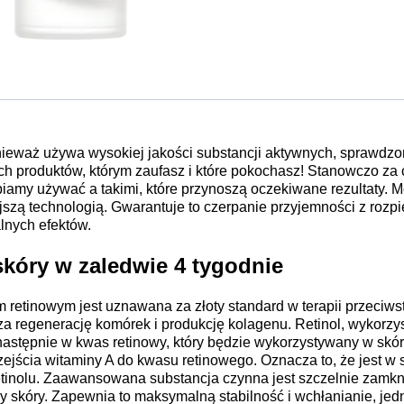
ieważ używa wysokiej jakości substancji aktywnych, sprawdzo
ych produktów, którym zaufasz i które pokochasz! Stanowczo 
iamy używać a takimi, które przynoszą oczekiwane rezultaty. M
szą technologią. Gwarantuje to czerpanie przyjemności z rozpi
lnych efektów.
kóry w zaledwie 4 tygodnie
etinowym jest uznawana za złoty standard w terapii przeciwsta
dza regenerację komórek i produkcję kolagenu. Retinol, wykorz
następnie w kwas retinowy, który będzie wykorzystywany w skó
ejścia witaminy A do kwasu retinowego. Oznacza to, że jest w 
etinolu. Zaawansowana substancja czynna jest szczelnie zamknię
my skóry. Zapewnia to maksymalną stabilność i wchłanianie, je