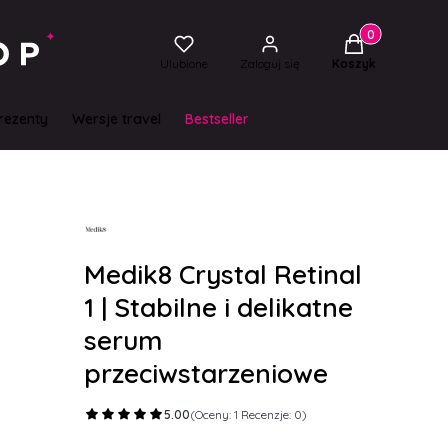
Produkty w kos
Ulubione
Zaloguj się
Koszyk
rezenty
Wersje travel
Bestseller
Medik8 Crystal Retinal
1 | Stabilne i delikatne
serum
przeciwstarzeniowe
5.00
(Oceny: 1 Recenzje: 0)