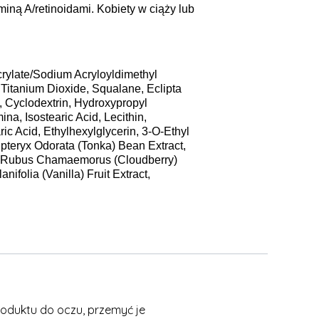
iną A/retinoidami. Kobiety w ciąży lub
crylate/Sodium Acryloyldimethyl
Titanium Dioxide, Squalane, Eclipta
, Cyclodextrin, Hydroxypropyl
na, Isostearic Acid, Lecithin,
c Acid, Ethylhexylglycerin, 3-O-Ethyl
ipteryx Odorata (Tonka) Bean Extract,
ct, Rubus Chamaemorus (Cloudberry)
ifolia (Vanilla) Fruit Extract,
roduktu do oczu, przemyć je