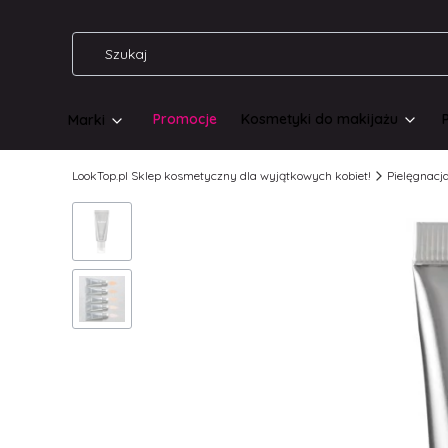
Promocje
Kosmetyki do makijażu
Marki
LookTop.pl Sklep kosmetyczny dla wyjątkowych kobiet!
Pielęgnacj