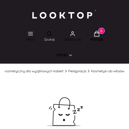
Produkty w koszyk
Otwórz wyszukiwarkę
Menu
Szukaj
Zaloguj się
Koszyk
Marki
lep kosmetyczny dla wyjątkowych kobiet!
Pielęgnacja
Kosmetyki do włosów