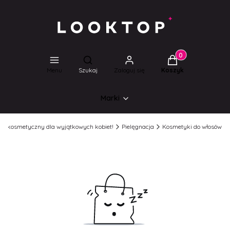
Produkty w koszyk
Otwórz wyszukiwarkę
Menu
Szukaj
Zaloguj się
Koszyk
Marki
lep kosmetyczny dla wyjątkowych kobiet!
Pielęgnacja
Kosmetyki do włosów