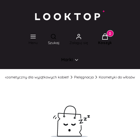
Produkty w koszyk
Otwórz wyszukiwarkę
Menu
Szukaj
Zaloguj się
Koszyk
Marki
lep kosmetyczny dla wyjątkowych kobiet!
Pielęgnacja
Kosmetyki do włosów