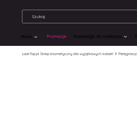
Promocje
Kosmetyki do makijażu
Marki
LookTop.pl Sklep kosmetyczny dla wyjątkowych kobiet!
Pielęgnacj