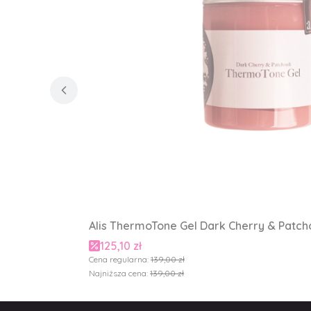
Alis ThermoTone Gel Dark Cherry & Patchou
Cena promocyjna
125,10 zł
Cena regularna:
139,00 zł
Najniższa cena:
139,00 zł