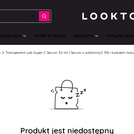
Wyczyść
Szukaj
Pielęgnacja
Health & Beauty
Akcesoria
Pomysły na p
a
Transparent Lab Super C Serum 30 ml | Serum z witaminą C 5% i kwasem hia
Produkt jest niedostępny