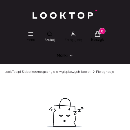
Produkty w koszyk
Otwórz wyszukiwarkę
Menu
Szukaj
Zaloguj się
Koszyk
Marki
LookTop.pl Sklep kosmetyczny dla wyjątkowych kobiet!
Pielęgnacja