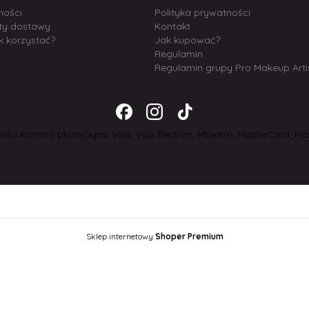
ności
Polityka prywatności
zty dostawy
Kontakt
k korzystać?
Jak kupować?
Regulamin
Regulamin grupy Pro Makeup Arti
ści kartami płatniczymi: Visa, Visa Electron, Maestro, MasterCard, Mas
Sklep internetowy
Shoper Premium