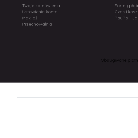
Twoje zamówienia
Formy płat
Ustawienia konta
Czas i kos
Makijaż
PayPo - Ja
Przechowalnia
Obsługiwane płatno