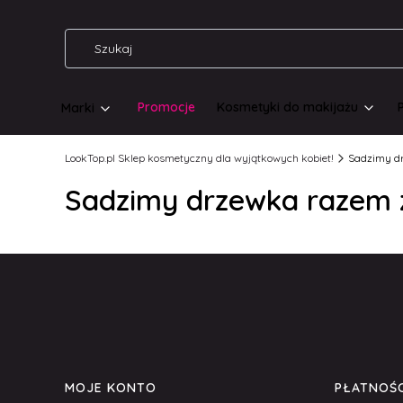
Promocje
Kosmetyki do makijażu
Marki
LookTop.pl Sklep kosmetyczny dla wyjątkowych kobiet!
Sadzimy d
Sadzimy drzewka razem 
Linki w stopce
MOJE KONTO
PŁATNOŚC