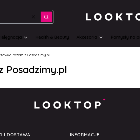
Wyczyść
Szukaj
Pielęgnacja
Health & Beauty
Akcesoria
Pomysły na p
rzewka razem z Posadzimy.pl
z Posadzimy.pl
I I DOSTAWA
INFORMACJE