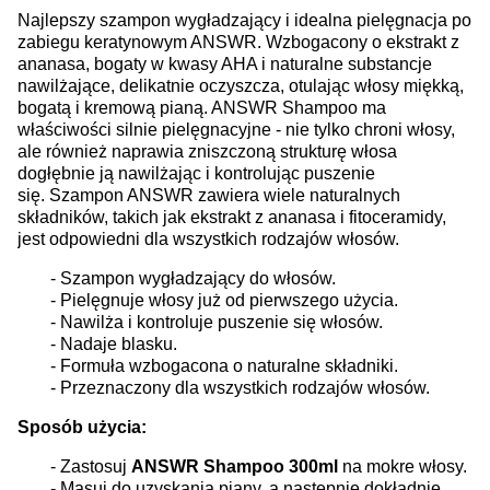
Najlepszy szampon wygładzający i idealna pielęgnacja po
zabiegu keratynowym ANSWR. Wzbogacony o ekstrakt z
ananasa, bogaty w kwasy AHA i naturalne substancje
nawilżające, delikatnie oczyszcza, otulając włosy miękką,
bogatą i kremową pianą. ANSWR Shampoo ma
właściwości silnie pielęgnacyjne - nie tylko chroni włosy,
ale również naprawia zniszczoną strukturę włosa
dogłębnie ją nawilżając i kontrolując puszenie
się. Szampon ANSWR zawiera wiele naturalnych
składników, takich jak ekstrakt z ananasa i fitoceramidy,
jest odpowiedni dla wszystkich rodzajów włosów.
- Szampon wygładzający do włosów.
- Pielęgnuje włosy już od pierwszego użycia.
- Nawilża i kontroluje puszenie się włosów.
- Nadaje blasku.
- Formuła wzbogacona o naturalne składniki.
- Przeznaczony dla wszystkich rodzajów włosów.
Sposób użycia:
- Zastosuj
ANSWR Shampoo 300ml
na mokre włosy.
- Masuj do uzyskania piany, a następnie dokładnie