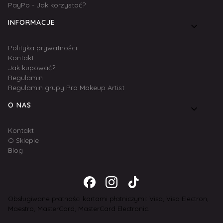
PayPo - Jak korzystać?
INFORMACJE
Polityka prywatności
Kontakt
Jak kupować?
Regulamin
Regulamin grupy Pro Makeup Artist
O NAS
Kontakt
O Sklepie
Blog
Obsługiwane płatności kartami płatniczymi: Visa, Visa Electron,
Maestro, MasterCard, MasterCard Electronic.