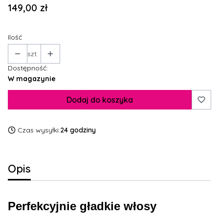
Cena
149,00 zł
Ilość
szt.
Dostępność:
W magazynie
Dodaj do koszyka
Czas wysyłki:
24 godziny
Opis
Perfekcyjnie gładkie włosy