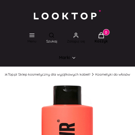
Produkty w koszyk
Otwórz wyszukiwarkę
Menu
Szukaj
Zaloguj się
Koszyk
Marki
LookTop.pl Sklep kosmetyczny dla wyjątkowych kobiet!
Kosmetyki do włosów