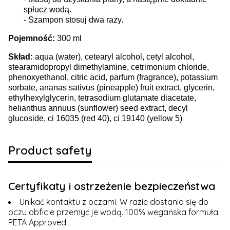
spłucz wodą.
- Szampon stosuj dwa razy.
Pojemność:
300 ml
Skład:
aqua (water), cetearyl alcohol, cetyl alcohol,
stearamidopropyl dimethylamine, cetrimonium chloride,
phenoxyethanol, citric acid, parfum (fragrance), potassium
sorbate, ananas sativus (pineapple) fruit extract, glycerin,
ethylhexylglycerin, tetrasodium glutamate diacetate,
helianthus annuus (sunflower) seed extract, decyl
glucoside, ci 16035 (red 40), ci 19140 (yellow 5)
Product safety
Certyfikaty i ostrzeżenie bezpieczeństwa
Unikać kontaktu z oczami. W razie dostania się do
oczu obficie przemyć je wodą. 100% wegańska formuła.
PETA Approved