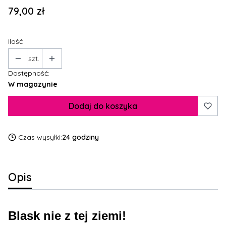
Cena
79,00 zł
Ilość
szt.
Dostępność:
W magazynie
Dodaj do koszyka
Czas wysyłki:
24 godziny
Opis
Blask nie z tej ziemi!