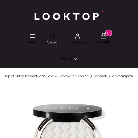
Produkty w koszyk
Otwórz wyszukiwarkę
Menu
Szukaj
Zaloguj się
Koszyk
Marki
ookTop.pl Sklep kosmetyczny dla wyjątkowych kobiet!
Kosmetyki do makijażu