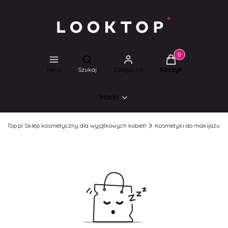
Produkty w koszyk
Otwórz wyszukiwarkę
Menu
Szukaj
Zaloguj się
Koszyk
Marki
ookTop.pl Sklep kosmetyczny dla wyjątkowych kobiet!
Kosmetyki do makijażu