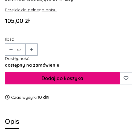
Przejdź do pełnego opisu
Cena
105,00 zł
Ilość
szt.
Dostępność:
dostępny na zamówienie
Dodaj do koszyka
Czas wysyłki:
10 dni
Opis