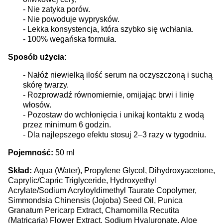
- Nie zatyka porów.
- Nie powoduje wyprysków.
- Lekka konsystencja, która szybko się wchłania.
- 100% wegańska formuła.
Sposób użycia:
- Nałóż niewielką ilość serum na oczyszczoną i suchą
skórę twarzy.
- Rozprowadź równomiernie, omijając brwi i linię
włosów.
- Pozostaw do wchłonięcia i unikaj kontaktu z wodą
przez minimum 6 godzin.
- Dla najlepszego efektu stosuj 2–3 razy w tygodniu.
Pojemność:
50 ml
Skład:
Aqua (Water), Propylene Glycol, Dihydroxyacetone,
Caprylic/Capric Triglyceride, Hydroxyethyl
Acrylate/Sodium Acryloyldimethyl Taurate Copolymer,
Simmondsia Chinensis (Jojoba) Seed Oil, Punica
Granatum Pericarp Extract, Chamomilla Recutita
(Matricaria) Flower Extract, Sodium Hyaluronate, Aloe