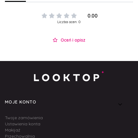
0.00
Liczba ocen: 0
Oceń i opisz
Linki w stopce
MOJE KONTO
Twoje zamówienia
Ustawienia konta
Makijaż
Przechowalnia