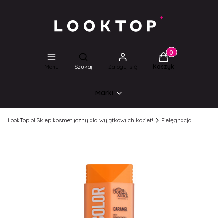
Produkty w koszyk
Otwórz wyszukiwarkę
Menu
Szukaj
Zaloguj się
Koszyk
Marki
LookTop.pl Sklep kosmetyczny dla wyjątkowych kobiet!
Pielęgnacja