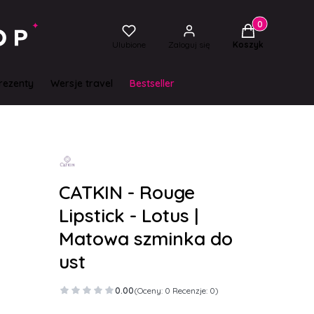
Produkty w kos
Ulubione
Zaloguj się
Koszyk
rezenty
Wersje travel
Bestseller
CATKIN - Rouge
Lipstick - Lotus |
Matowa szminka do
ust
0.00
(Oceny: 0 Recenzje: 0)