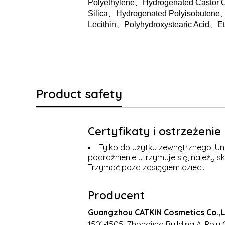
Polyethylene
、
Hydrogenated Castor Oi
Silica
、
Hydrogenated Polyisobutene
Lecithin
、
Polyhydroxystearic Acid
、
Et
Product safety
Certyfikaty i ostrzeżeni
Tylko do użytku zewnętrznego. Uni
podrażnienie utrzymuje się, należy s
Trzymać poza zasięgiem dzieci.
Producent
Guangzhou CATKIN Cosmetics Co.,
1501-1505, Zhongjing Building A, Poly 