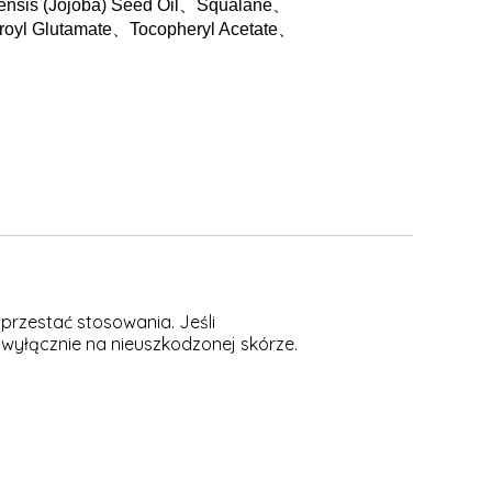
nsis (Jojoba) Seed Oil
、
Squalane
、
royl Glutamate
、
Tocopheryl Acetate
、
przestać stosowania. Jeśli
 wyłącznie na nieuszkodzonej skórze.