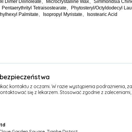
l Dimer Dilinoleate
、
Microcrystalline Wax
、
Simmondsia Chine
、
Pentaerythrityl Tetraisostearate
、
Phytosteryl/Octyldodecyl Lau
hylhexyl Palmitate
、
Isopropyl Myristate
、
Isostearic Acid
e bezpieczeństwa
kać kontaktu z oczami. W razie wystąpienia podrażnienia, za
kontaktować się z lekarzem. Stosować zgodnie z zaleceniami,
Ltd
Clove Garden Square, Tianhe District,,