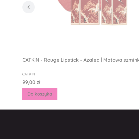
CATKIN - Rouge Lipstick - Azalea | Matowa szmin
PRODUCENT
CATKIN
Cena
99,00 zł
Do koszyka