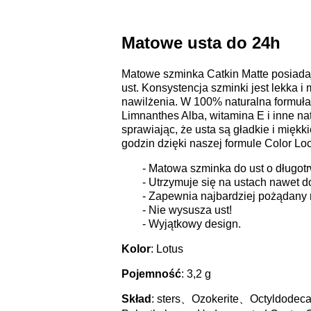
Matowe usta do 24h
Matowe szminka Catkin Matte posiada
ust. Konsystencja szminki jest lekka
nawilżenia.
W 100% naturalna formuła:
Limnanthes Alba, witamina E i inne nat
sprawiając, że usta są gładkie i mięk
godzin dzięki naszej formule Color Lo
- Matowa szminka do ust o długotr
- Utrzymuje się na ustach nawet d
- Zapewnia najbardziej pożądany 
- Nie wysusza ust!
- Wyjątkowy design.
Kolor
: Lotus
Pojemność
: 3,2 g
Skład
:
sters
、
Ozokerite
、
Octyldodeca