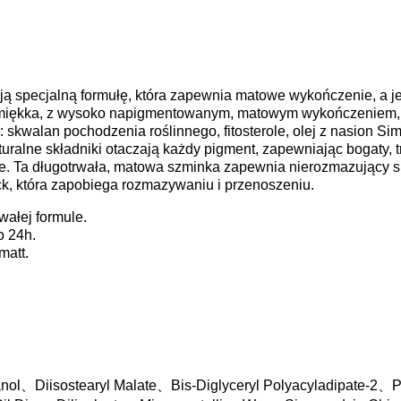
ją specjalną formułę, która zapewnia matowe wykończenie, a 
 i miękka, z wysoko napigmentowanym, matowym wykończeniem, 
 skwalan pochodzenia roślinnego, fitosterole, olej z nasion Si
uralne składniki otaczają każdy pigment, zapewniając bogaty, t
kie. Ta długotrwała, matowa szminka zapewnia nierozmazujący si
ck, która zapobiega rozmazywaniu i przenoszeniu.
wałej formule.
o 24h.
matt.
nol
、
Diisostearyl Malate
、
Bis-Diglyceryl Polyacyladipate-2
、
P