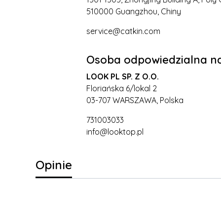
510000 Guangzhou, Chiny
service@catkin.com
Osoba odpowiedzialna na
LOOK PL SP. Z O.O.
Floriańska 6/lokal 2
03-707 WARSZAWA, Polska
731003033
info@looktop.pl
Opinie