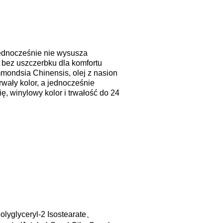
jednocześnie nie wysusza
bez uszczerbku dla komfortu
mmondsia Chinensis, olej z nasion
rwały kolor, a jednocześnie
ę, winylowy kolor i trwałość do 24
olyglyceryl-2 Isostearate
、