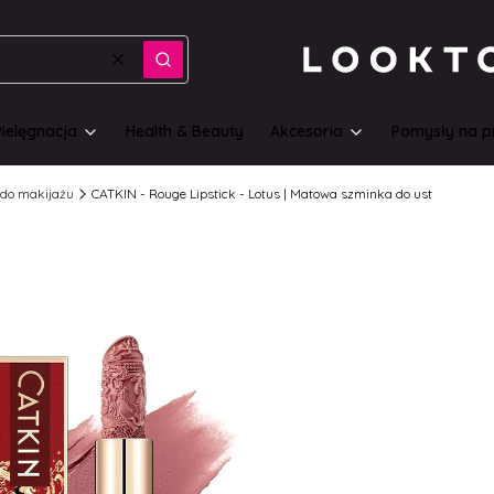
Wyczyść
Szukaj
Pielęgnacja
Health & Beauty
Akcesoria
Pomysły na p
do makijażu
CATKIN - Rouge Lipstick - Lotus | Matowa szminka do ust