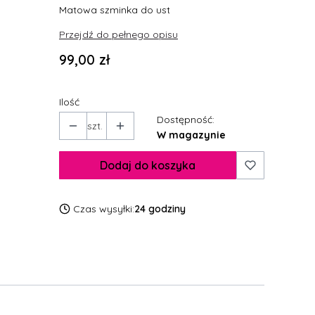
Matowa szminka do ust
Przejdź do pełnego opisu
Cena
99,00 zł
Ilość
Dostępność:
szt.
W magazynie
Dodaj do koszyka
Czas wysyłki:
24 godziny