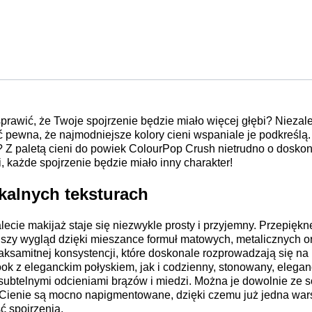
awić, że Twoje spojrzenie będzie miało więcej głębi? Niezale
yć
pewna, że najmodniejsze kolory cieni wspaniale je podkreślą.
 Z paletą cieni do powiek ColourPop Crush nietrudno o doskon
 każde spojrzenie będzie miało inny charakter!
kalnych teksturach
alecie makijaż staje się niezwykle prosty i przyjemny.
Przepiękn
jszy wygląd dzięki mieszance formuł matowych, metalicznych o
aksamitnej konsystencji, które doskonale rozprowadzają się n
k z eleganckim połyskiem, jak i codzienny, stonowany, eleganc
ubtelnymi odcieniami brązów i miedzi.
Można je dowolnie ze so
 Cienie są mocno napigmentowane, dzięki czemu już jedna wars
ć spojrzenia.