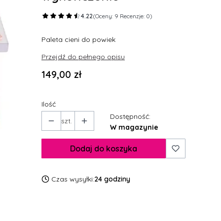
4.22
(Oceny: 9 Recenzje: 0)
Paleta cieni do powiek
Przejdź do pełnego opisu
Cena
149,00 zł
Ilość
Dostępność:
szt.
W magazynie
Dodaj do koszyka
Czas wysyłki:
24 godziny