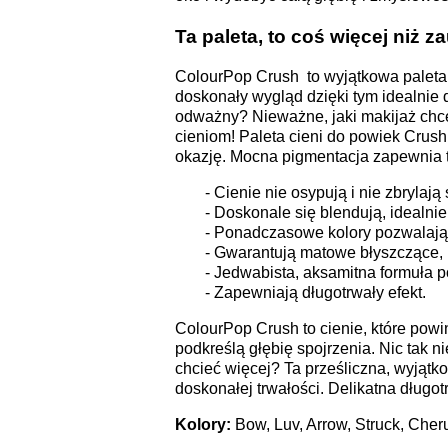
Ta paleta, to coś więcej niż z
ColourPop Crush to wyjątkowa paleta 
doskonały wygląd dzięki tym idealnie 
odważny? Nieważne, jaki makijaż chce 
cieniom! Paleta cieni do powiek Crush
okazję. Mocna pigmentacja zapewnia tr
- Cienie nie osypują i nie zbrylają
- Doskonale się blendują, idealnie
- Ponadczasowe kolory pozwalają 
-
Gwarantują matowe błyszczące, 
- Jedwabista, aksamitna formuła 
- Zapewniają długotrwały efekt.
ColourPop Crush to cienie, które powi
podkreślą głębię spojrzenia. Nic tak ni
chcieć więcej? Ta prześliczna, wyjątk
doskonałej trwałości. Delikatna długo
Kolory:
Bow, Luv, Arrow, Struck, Cher