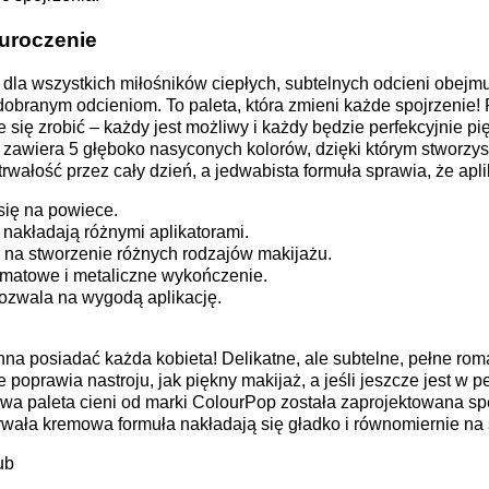
auroczenie
dla wszystkich miłośników ciepłych, subtelnych odcieni obej
dobranym odcieniom. To paleta, która zmieni każde spojrzenie!
się zrobić – każdy jest możliwy i każdy będzie perfekcyjnie p
 zawiera 5 głęboko nasyconych kolorów, dzięki którym stworzys
wałość przez cały dzień, a jedwabista formuła sprawia, że apli
 się na powiece.
 nakładają różnymi aplikatorami.
na stworzenie różnych rodzajów makijażu.
matowe i metaliczne wykończenie.
pozwala na wygodą aplikację.
nna posiadać każda kobieta! Delikatne, ale subtelne, pełne rom
e poprawia nastroju, jak piękny makijaż, a jeśli jeszcze jest w 
owa paleta cieni od marki ColourPop została zaprojektowana spe
trwała kremowa formuła nakładają się gładko i równomiernie na 
ub