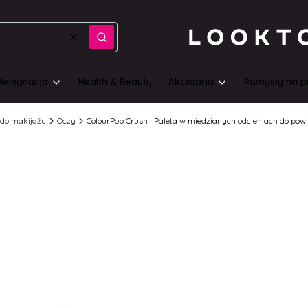
Wyczyść
Szukaj
Pielęgnacja
Health & Beauty
Akcesoria
Pomysły na p
do makijażu
Oczy
ColourPop Crush | Paleta w miedzianych odcieniach do po