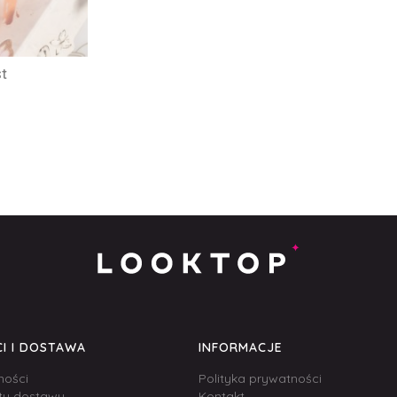
st
I I DOSTAWA
INFORMACJE
ności
Polityka prywatności
zty dostawy
Kontakt