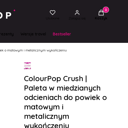
Produkty w kos
Ulubione
Zaloguj się
Koszyk
rezenty
Wersje travel
Bestseller
wiek o matowym i metalicznym wykończeniu
ColourPop Crush |
Paleta w miedzianych
odcieniach do powiek o
matowym i
metalicznym
wykończeniu