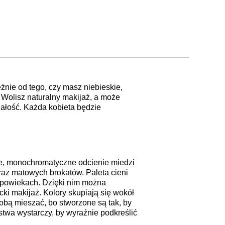
żnie od tego, czy masz niebieskie,
 Wolisz naturalny makijaż, a może
ałość. Każda kobieta będzie
e, monochromatyczne odcienie miedzi
raz matowych brokatów. Paleta cieni
a powiekach. Dzięki nim można
ki makijaż. Kolory skupiają się wokół
bą mieszać, bo stworzone są tak, by
twa wystarczy, by wyraźnie podkreślić