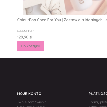
ColourPop Coco For You | Zestaw dla idealnych u
PRODUCENT
COLOURPOP
Cena
129,90 zł
Do koszyka
Linki w stopce
MOJE KONTO
PŁATNOŚC
Twoje zamówienia
Formy płat
Ustawienia konta
Czas i kos