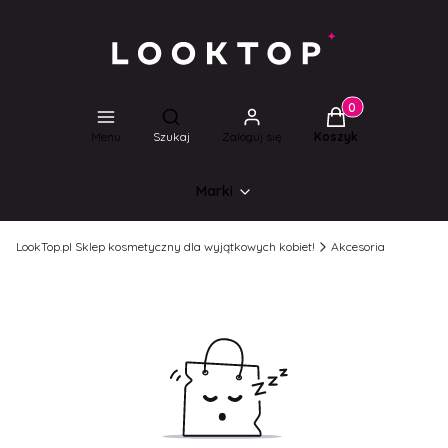
Produkty w koszyk
Otwórz wyszukiwarkę
Menu
Szukaj
Zaloguj się
Koszyk
Marki
LookTop.pl Sklep kosmetyczny dla wyjątkowych kobiet!
Akcesoria