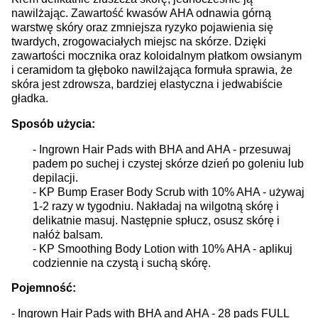
nawilżając. Zawartość kwasów AHA odnawia górną
warstwę skóry oraz zmniejsza ryzyko pojawienia się
twardych, zrogowaciałych miejsc na skórze. Dzięki
zawartości mocznika oraz koloidalnym płatkom owsianym
i ceramidom ta głęboko nawilżająca formuła sprawia, że
skóra jest zdrowsza, bardziej elastyczna i jedwabiście
gładka.
Sposób użycia:
- Ingrown Hair Pads with BHA and AHA - przesuwaj
padem po suchej i czystej skórze dzień po goleniu lub
depilacji.
- KP Bump Eraser Body Scrub with 10% AHA - używaj
1-2 razy w tygodniu. Nakładaj na wilgotną skórę i
delikatnie masuj. Następnie spłucz, osusz skórę i
nałóż balsam.
- KP Smoothing Body Lotion with 10% AHA - aplikuj
codziennie na czystą i suchą skórę.
Pojemność: 
- Ingrown Hair Pads with BHA and AHA - 28 pads FULL