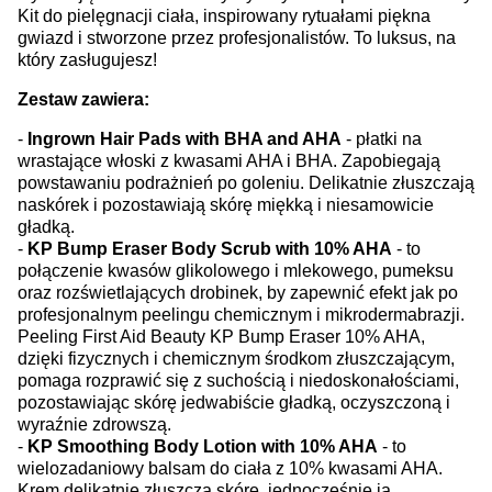
Kit do pielęgnacji ciała, inspirowany rytuałami piękna
gwiazd i stworzone przez profesjonalistów. To luksus, na
który zasługujesz!
Zestaw zawiera:
-
Ingrown Hair Pads with BHA and AHA
- płatki na
wrastające włoski z kwasami AHA i BHA. Zapobiegają
powstawaniu podrażnień po goleniu. Delikatnie złuszczają
naskórek i pozostawiają skórę miękką i niesamowicie
gładką.
-
KP Bump Eraser Body Scrub with 10% AHA
- to
połączenie kwasów glikolowego i mlekowego, pumeksu
oraz rozświetlających drobinek, by zapewnić efekt jak po
profesjonalnym peelingu chemicznym i mikrodermabrazji.
Peeling First Aid Beauty KP Bump Eraser 10% AHA,
dzięki fizycznych i chemicznym środkom złuszczającym,
pomaga rozprawić się z suchością i niedoskonałościami,
pozostawiając skórę jedwabiście gładką, oczyszczoną i
wyraźnie zdrowszą.
-
KP Smoothing Body Lotion with 10% AHA
- to
wielozadaniowy balsam do ciała z 10% kwasami AHA.
Krem delikatnie złuszcza skórę, jednocześnie ją