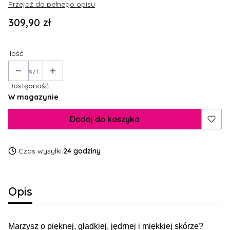
Przejdź do pełnego opisu
Cena
309,90 zł
Ilość
szt.
Dostępność:
W magazynie
Dodaj do koszyka
Czas wysyłki:
24 godziny
Opis
Marzysz o pięknej, gładkiej, jędrnej i miękkiej skórze?