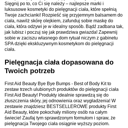
Sięgnij po to, co Ci się należy – najlepsze marki i
luksusowe kosmetyki do pielęgnacji ciała, które spełnią
Twoje zachcianki! Rozpieść się przyjemnym balsamem do
ciała, nawilż skórę olejkiem, zafunduj sobie maskę do
ciała, która odżywi je w idealny sposób. Bądź zadbana tak,
jak lubisz i poczuj się jak prawdziwa gwiazda! Zapewnij
sobie w zaciszu własnego dom rytuał niczym z gabinetu
SPA dzięki ekskluzywnym kosmetykom do pielęgnacji
ciała.
Pielęgnacja ciała dopasowana do
Twoich potrzeb
First Aid Beauty Bye Bye Bumps - Best of Body Kit to
zestaw trzech ulubionych produktów do pielęgnacji ciała
First Aid Beauty! Produkty idealnie sprawdzą się do
złuszczenia skóry, jej odnowienia oraz wygładzenia! W
zestawie znajdziesz BESTSELLEROWE produkty First
Aid Beauty, które pokochały miliony osób na całym
świecie! Zaufaj tym sprawdzonym formułom i spraw, że
pielęgnacja Twojego ciała osiągnie wyższy poziom.