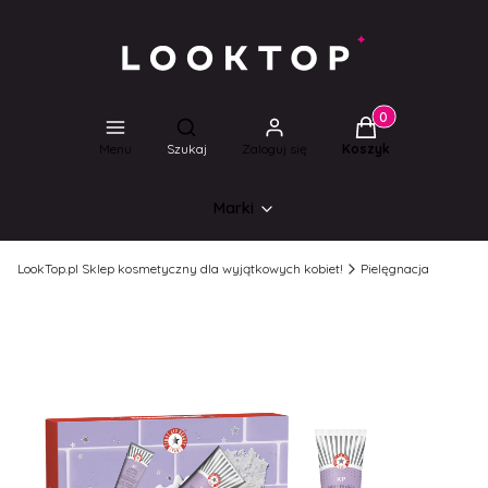
Produkty w koszyk
Otwórz wyszukiwarkę
Menu
Szukaj
Zaloguj się
Koszyk
Marki
LookTop.pl Sklep kosmetyczny dla wyjątkowych kobiet!
Pielęgnacja