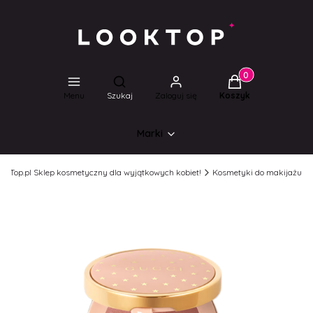
Produkty w koszyk
Otwórz wyszukiwarkę
Menu
Szukaj
Zaloguj się
Koszyk
Marki
ookTop.pl Sklep kosmetyczny dla wyjątkowych kobiet!
Kosmetyki do makijażu