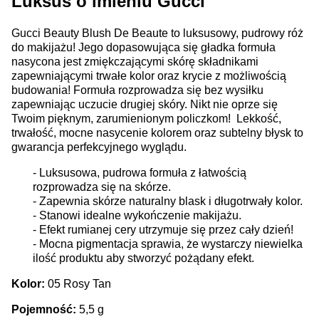
Luksus o imieniu Gucci
Gucci Beauty Blush De Beaute to luksusowy, pudrowy róż
do makijażu! Jego dopasowująca się gładka formuła
nasycona jest zmiękczającymi skórę składnikami
zapewniającymi trwałe kolor oraz krycie z możliwością
budowania! Formuła rozprowadza się bez wysiłku
zapewniając uczucie drugiej skóry. Nikt nie oprze się
Twoim pięknym, zarumienionym policzkom! Lekkość,
trwałość, mocne nasycenie kolorem oraz subtelny błysk to
gwarancja perfekcyjnego wyglądu.
- Luksusowa, pudrowa formuła z łatwością
rozprowadza się na skórze.
- Zapewnia skórze naturalny blask i długotrwały kolor.
- Stanowi idealne wykończenie makijażu.
- Efekt rumianej cery utrzymuje się przez cały dzień!
- Mocna pigmentacja sprawia, że wystarczy niewielka
ilość produktu aby stworzyć pożądany efekt.
Kolor:
05 Rosy Tan
Pojemność:
5,5 g