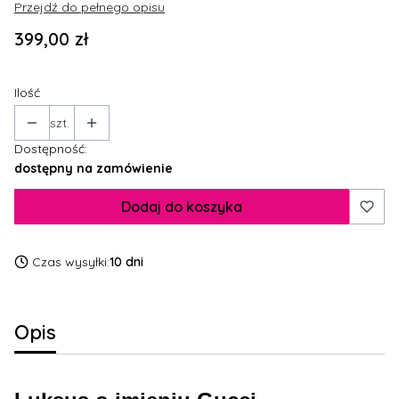
Przejdź do pełnego opisu
Cena
399,00 zł
Ilość
szt.
Dostępność:
dostępny na zamówienie
Dodaj do koszyka
Czas wysyłki:
10 dni
Opis