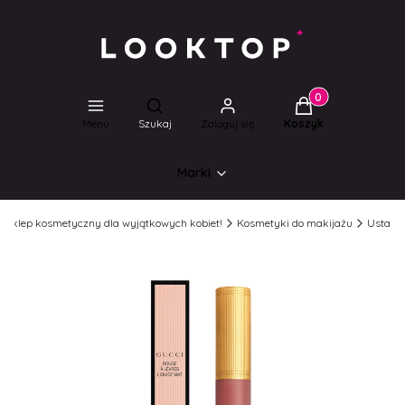
Produkty w koszyk
Otwórz wyszukiwarkę
Menu
Szukaj
Zaloguj się
Koszyk
Marki
l Sklep kosmetyczny dla wyjątkowych kobiet!
Kosmetyki do makijażu
Usta