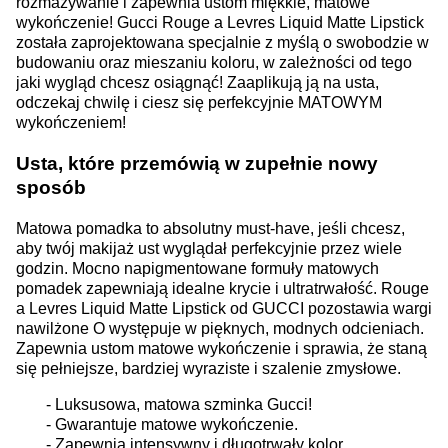
rozmazywanie i zapewnia ustom miękkie, matowe
wykończenie! Gucci Rouge a Levres Liquid Matte Lipstick
została zaprojektowana specjalnie z myślą o swobodzie w
budowaniu oraz mieszaniu koloru, w zależności od tego
jaki wygląd chcesz osiągnąć! Zaaplikują ją na usta,
odczekaj chwilę i ciesz się perfekcyjnie MATOWYM
wykończeniem!
Usta, które przemówią w zupełnie nowy
sposób
Matowa pomadka to absolutny must-have, jeśli chcesz,
aby twój makijaż ust wyglądał perfekcyjnie przez wiele
godzin. Mocno napigmentowane formuły matowych
pomadek zapewniają idealne krycie i ultratrwałość. Rouge
a Levres Liquid Matte Lipstick od GUCCI pozostawia wargi
nawilżone O występuje w pięknych, modnych odcieniach.
Zapewnia ustom matowe wykończenie i sprawia, że staną
się pełniejsze, bardziej wyraziste i szalenie zmysłowe.
- Luksusowa, matowa szminka Gucci!
- Gwarantuje matowe wykończenie.
- Zapewnia intensywny i długotrwały kolor.