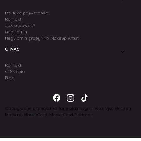
Polityka prywatności
Kontakt
Jak kupować?
Regulamin
Regulamin grupy Pro Makeup Artist
O NAS
Kontakt
O Sklepie
Blog
Obsługiwane płatności kartami płatniczymi: Visa, Visa Electron,
Maestro, MasterCard, MasterCard Electronic.