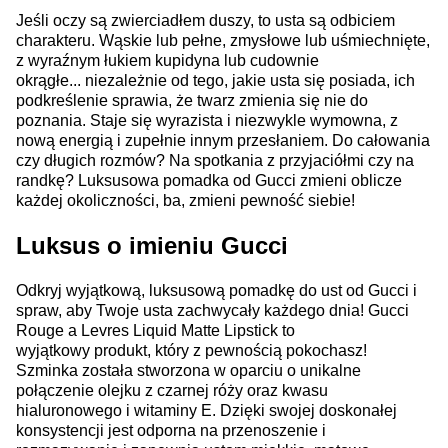
Jeśli oczy są zwierciadłem duszy, to usta są odbiciem
charakteru. Wąskie lub pełne, zmysłowe lub uśmiechnięte,
z wyraźnym łukiem kupidyna lub cudownie
okrągłe... niezależnie od tego, jakie usta się posiada, ich
podkreślenie sprawia, że twarz zmienia się nie do
poznania. Staje się wyrazista i niezwykle wymowna, z
nową energią i zupełnie innym przesłaniem. Do całowania
czy długich rozmów? Na spotkania z przyjaciółmi czy na
randkę? Luksusowa pomadka od Gucci zmieni oblicze
każdej okoliczności, ba, zmieni pewność siebie!
Luksus o imieniu Gucci
Odkryj wyjątkową, luksusową pomadkę do ust od Gucci i
spraw, aby Twoje usta zachwycały każdego dnia! Gucci
Rouge a Levres Liquid Matte Lipstick to
wyjątkowy
produkt, który z pewnością pokochasz!
Szminka została stworzona w oparciu o unikalne
połączenie olejku z czarnej róży oraz kwasu
hialuronowego i witaminy E. Dzięki swojej doskonałej
konsystencji jest odporna na przenoszenie i