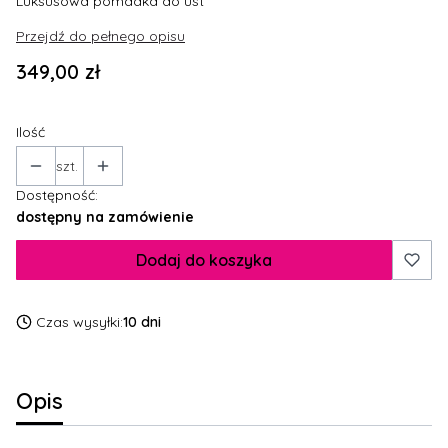
Luksusowa pomadka do ust
Przejdź do pełnego opisu
Cena
349,00 zł
Ilość
szt.
Dostępność:
dostępny na zamówienie
Dodaj do koszyka
Czas wysyłki:
10 dni
Opis