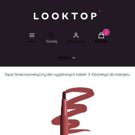
Produkty w koszyk
Otwórz wyszukiwarkę
Menu
Szukaj
Zaloguj się
Koszyk
Marki
ookTop.pl Sklep kosmetyczny dla wyjątkowych kobiet!
Kosmetyki do makijażu