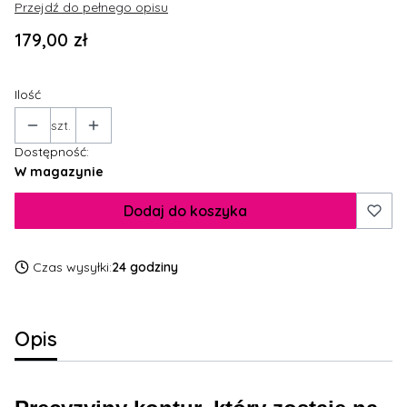
Przejdź do pełnego opisu
Cena
179,00 zł
Ilość
szt.
Dostępność:
W magazynie
Dodaj do koszyka
Czas wysyłki:
24 godziny
Opis