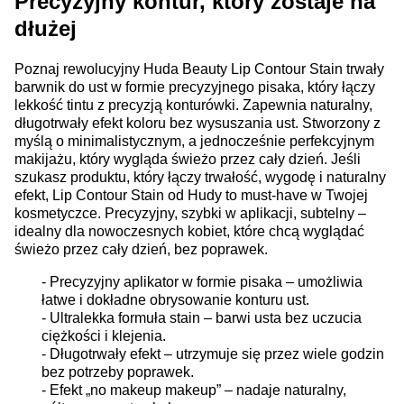
Precyzyjny kontur, który zostaje na
dłużej
Poznaj rewolucyjny Huda Beauty Lip Contour Stain trwały
barwnik do ust w formie precyzyjnego pisaka, który łączy
lekkość tintu z precyzją konturówki. Zapewnia naturalny,
długotrwały efekt koloru bez wysuszania ust. Stworzony z
myślą o minimalistycznym, a jednocześnie perfekcyjnym
makijażu, który wygląda świeżo przez cały dzień. Jeśli
szukasz produktu, który łączy trwałość, wygodę i naturalny
efekt, Lip Contour Stain od Hudy to must-have w Twojej
kosmetyczce. Precyzyjny, szybki w aplikacji, subtelny –
idealny dla nowoczesnych kobiet, które chcą wyglądać
świeżo przez cały dzień, bez poprawek.
- Precyzyjny aplikator w formie pisaka – umożliwia
łatwe i dokładne obrysowanie konturu ust.
- Ultralekka formuła stain – barwi usta bez uczucia
ciężkości i klejenia.
- Długotrwały efekt – utrzymuje się przez wiele godzin
bez potrzeby poprawek.
- Efekt „no makeup makeup” – nadaje naturalny,